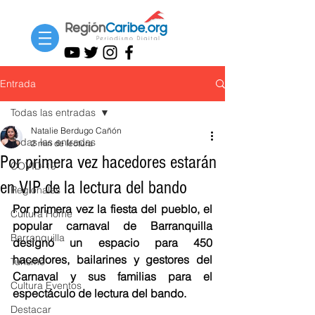
Entrada
Todas las entradas
Natalie Berdugo Cañón
Todas las entradas
2 min de lectura
Por primera vez hacedores estarán
COVID-19
en VIP de la lectura del bando
Regionales
Por primera vez la fiesta del pueblo, el 
Cultura Home
popular carnaval de Barranquilla 
Barranquilla
designó un espacio para 450 
hacedores, bailarines y gestores del 
Turismo
Carnaval y sus familias para el 
Cultura Eventos
espectáculo de lectura del bando. 
Destacar