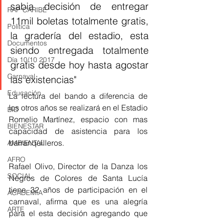
sabia decisión de entregar 
RAP CARIBE
11mil boletas totalmente gratis, 
Política
la gradería del estadio, esta 
Documentos
siendo entregada totalmente 
Día 10/10 2017
gratis desde hoy hasta agostar 
Carnaval
las existencias" 
Educación
La lectura del bando a diferencia de 
los otros años se realizará en el Estadio 
BID
Romelio Martínez, espacio con mas 
BIENESTAR
capacidad de asistencia para los 
barranquilleros. 
AMBIENTAL
AFRO
Rafael Olivo, Director de la Danza los 
SOCIAL
Negros de Colores de Santa Lucía 
tiene 32 años de participación en el 
ACADEMIA
carnaval, afirma que es una alegría 
ARTE
para el esta decisión agregando que 