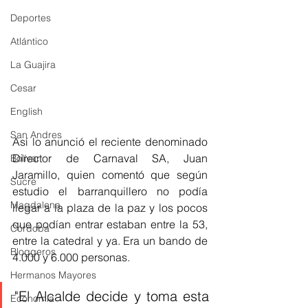
Deportes
Atlántico
La Guajira
Cesar
English
San Andres
Así lo anunció el reciente denominado 
Director de Carnaval SA, Juan 
Bolívar
Jaramillo, quien comentó que según 
Sucre
estudio el barranquillero no podía 
Magdalena
llegar a la plaza de la paz y los pocos 
que podían entrar estaban entre la 53, 
Córdoba
entre la catedral y ya. Era un bando de 
Bloggeros
4.000 y 6.000 personas.
Hermanos Mayores
"El Alcalde decide y toma esta 
Economía