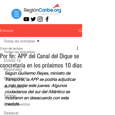
Entrada
Todas las entradas
3 min de lectura
Todas las entradas
Por fin: APP del Canal del Dique se
COVID-19
concretaría en los próximos 10 días
Regionales
Según Guillermo Reyes, ministro de 
Cultura Home
Transporte, la APP se podría adjudicar 
a más tardar este jueves. Algunos 
Barranquilla
ciudadanos del sur del Atlántico se 
Turismo
mostraron en desacuerdo con esta 
medida.
Cultura Eventos
Destacar