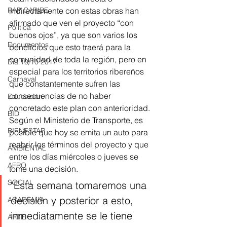
RAP CARIBE
indirectamente con estas obras han 
afirmado que ven el proyecto “con 
Política
buenos ojos”, ya que son varios los 
Documentos
beneficios que esto traerá para la 
comunidad de toda la región, pero en 
Día 10/10 2017
especial para los territorios ribereños 
Carnaval
que constantemente sufren las 
consecuencias de no haber 
Educación
concretado este plan con anterioridad. 
BID
Según el Ministerio de Transporte, es 
BIENESTAR
posible que hoy se emita un auto para 
reabrir los términos del proyecto y que 
AMBIENTAL
entre los días miércoles o jueves se 
AFRO
tome una decisión. 
SOCIAL
"Esta semana tomaremos una 
decisión y posterior a esto, 
ACADEMIA
inmediatamente se le tiene 
ARTE