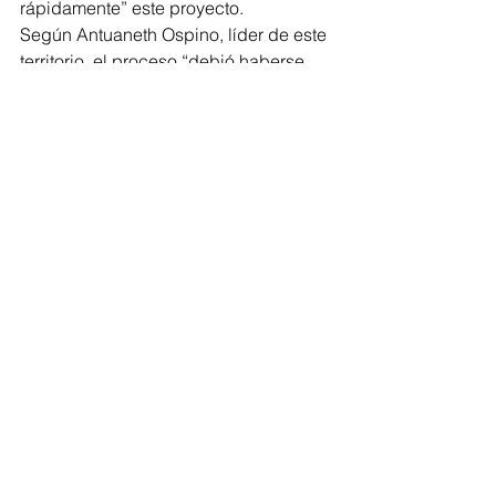
rápidamente” este proyecto. 
Según Antuaneth Ospino, líder de este 
territorio, el proceso “debió haberse 
realizado” tras “llegar a un acuerdo 
con la comunidad”. Según él, los 
moradores de Repelón estaban 
“tomándose un tiempo” para pensar 
respecto a la situación y tomar una 
buena decisión. 
“Todo en el proceso tiene que 
realizarse un mejor estudio 
para que nosotros como 
territorio no nos quedáramos 
sin nada”, puntualizó. 
Sin lugar a dudas este proceso ha 
tenido sus altas y bajas. Por el 
momento solo resta esperar a que se 