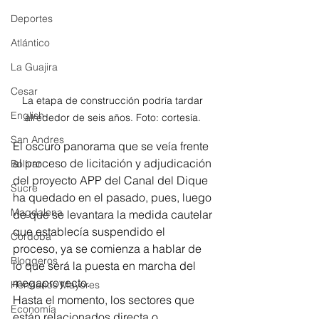
Deportes
Atlántico
La Guajira
Cesar
La etapa de construcción podría tardar 
English
alrededor de seis años. Foto: cortesía. 
San Andres
El oscuro panorama que se veía frente 
al proceso de licitación y adjudicación 
Bolívar
del proyecto APP del Canal del Dique 
Sucre
ha quedado en el pasado, pues, luego 
Magdalena
de que se levantara la medida cautelar 
que establecía suspendido el 
Córdoba
proceso, ya se comienza a hablar de 
Bloggeros
lo que será la puesta en marcha del 
megaproyecto. 
Hermanos Mayores
Hasta el momento, los sectores que 
Economía
están relacionados directa o 