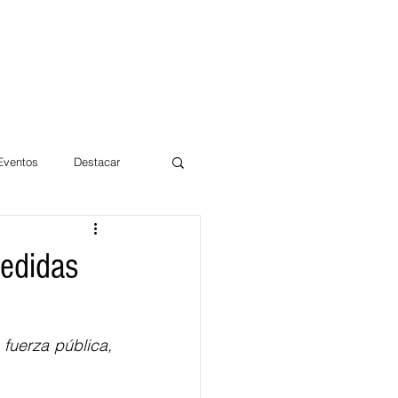
 Eventos
Destacar
Magdalena
medidas
mentos
Día 10/10 2017
fuerza pública, 