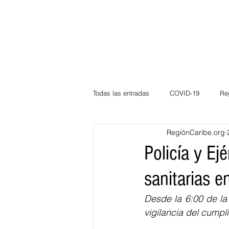
Todas las entradas
COVID-19
Re
RegiónCaribe.org
Deportes
Atlántico
La Guaj
Policía y Ej
sanitarias e
Córdoba
Bloggeros
Herma
Desde la 6:00 de la 
vigilancia del cumpl
Carnaval
Educación
BID