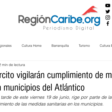
gionales
Cultura Home
Barranquilla
Turismo
Cultura
2 min de lectura
ira
Cesar
English
San Andres
Bolívar
Sucre
ército vigilarán cumplimiento de 
n municipios del Atlántico
nos Mayores
Economía
RAP CARIBE
Política
Docu
tarde de este viernes 19 de junio, rige por parte de la 
imiento de las medidas sanitarias en los municipios.
BIENESTAR
AMBIENTAL
AFRO