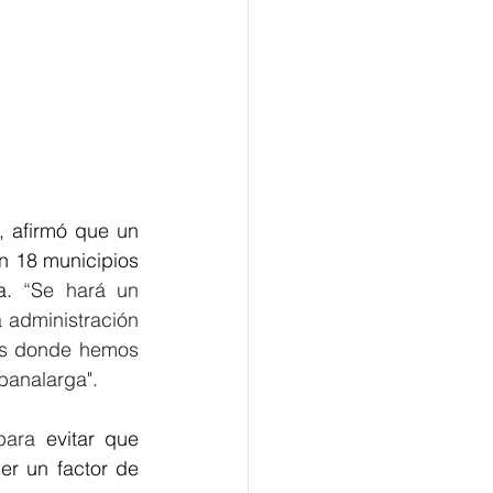
 afirmó que un 
n 18 municipios 
a. 
“Se hará un 
a administración 
os donde hemos 
banalarga". 
para 
evitar que 
r un factor de 