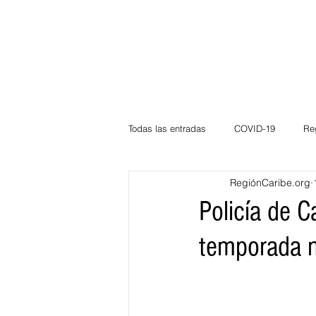
Todas las entradas
COVID-19
Re
RegiónCaribe.org
Deportes
Atlántico
La Guaj
Policía de C
temporada 
Córdoba
Bloggeros
Herma
Carnaval
Educación
BID