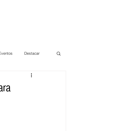
 Eventos
Destacar
Magdalena
ara
mentos
Día 10/10 2017