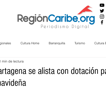
gionales
Cultura Home
Barranquilla
Turismo
Cultura
1 min de lectura
ira
Cesar
English
San Andres
Bolívar
Sucre
artagena se alista con dotación p
navideña
nos Mayores
Economía
RAP CARIBE
Política
Docu
BIENESTAR
AMBIENTAL
AFRO