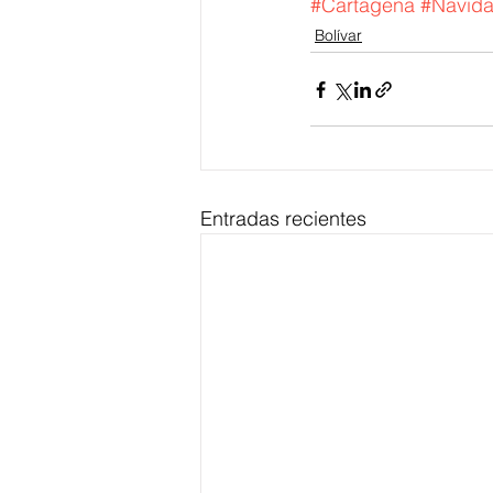
#Cartagena
#Navid
Bolívar
Entradas recientes