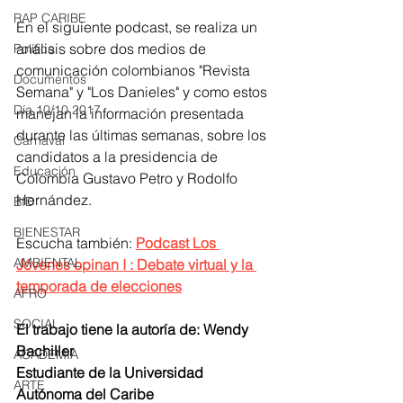
RAP CARIBE
En el siguiente podcast, se realiza un 
análisis sobre dos medios de 
Política
comunicación colombianos "Revista 
Documentos
Semana" y "Los Danieles" y como estos 
Día 10/10 2017
manejan la información presentada 
durante las últimas semanas, sobre los 
Carnaval
candidatos a la presidencia de 
Educación
Colombia Gustavo Petro y Rodolfo 
Hernández.
BID
BIENESTAR
Escucha también: 
Podcast Los 
AMBIENTAL
Jóvenes opinan I : Debate virtual y la 
temporada de elecciones
AFRO
SOCIAL
El trabajo tiene la autoría de: Wendy 
Bachiller 
ACADEMIA
Estudiante de la Universidad 
ARTE
Autónoma del Caribe 