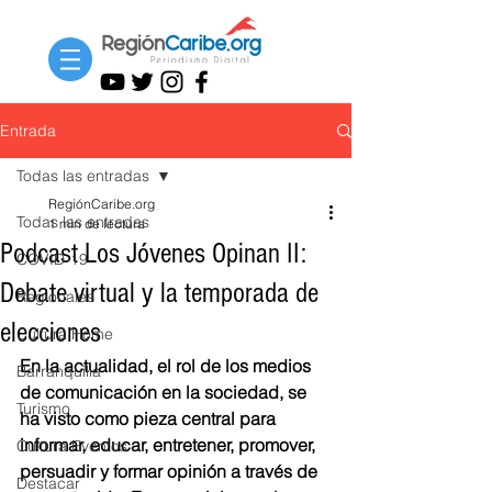
Entrada
Todas las entradas
RegiónCaribe.org
Todas las entradas
1 min de lectura
Podcast Los Jóvenes Opinan II:
COVID-19
Debate virtual y la temporada de
Regionales
elecciones
Cultura Home
En la actualidad, el rol de los medios 
Barranquilla
de comunicación en la sociedad, se 
Turismo
ha visto como pieza central para 
informar, educar, entretener, promover, 
Cultura Eventos
persuadir y formar opinión a través de 
Destacar