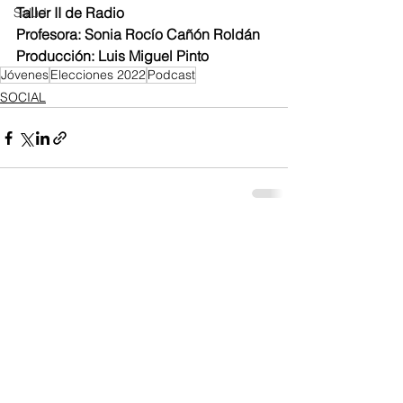
Taller II de Radio
Salud
Profesora: Sonia Rocío Cañón Roldán
Producción: Luis Miguel Pinto
Jóvenes
Elecciones 2022
Podcast
SOCIAL
Ver todo
Entradas recientes