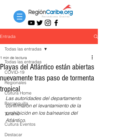
Entrada
Todas las entradas
1 min de lectura
Todas las entradas
Playas del Atlántico están abiertas
COVID-19
nuevamente tras paso de tormenta
Regionales
tropical
Cultura Home
Las autoridades del departamento 
Barranquilla
confirmaron el levantamiento de la 
prohibición en los balnearios del 
Turismo
Atlántico
.
Cultura Eventos
Destacar