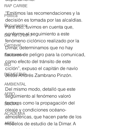
RAP CARIBE
“Emitimos las recomendaciones y la 
Política
decisión es tomada por las alcaldías. 
Documentos
Para eso, tuvimos en cuenta que, 
conforme al seguimiento a este 
Día 10/10 2017
fenómeno ciclónico realizado por la 
Carnaval
Dimar, determinamos que no hay 
factores de peligro para la comunicad, 
Educación
como efecto del tránsito de este 
BID
ciclón”, expuso el capitán de navío 
BIENESTAR
Jesús Andrés Zambrano Pinzón.
AMBIENTAL
Del mismo modo, detalló que este 
AFRO
seguimiento al fenómeno valoró 
factores como la propagación del 
SOCIAL
oleaje y condiciones océano-
ACADEMIA
atmosféricas, que hacen parte de los 
ARTE
modelos de estudio de la Dimar. A 