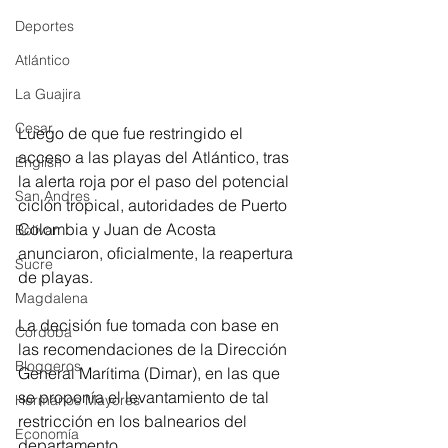
Deportes
Atlántico
La Guajira
Cesar
Luego de que fue restringido el 
acceso a las playas del Atlántico, tras 
English
la alerta roja por el paso del potencial 
San Andres
ciclón tropical, autoridades de Puerto 
Colombia y Juan de Acosta 
Bolívar
anunciaron, oficialmente, la reapertura 
Sucre
de playas.
Magdalena
La decisión fue tomada con base en 
Córdoba
las recomendaciones de la Dirección 
Bloggeros
General Marítima (Dimar), en las que 
se proponía el levantamiento de tal 
Hermanos Mayores
restricción en los balnearios del 
Economía
departamento.