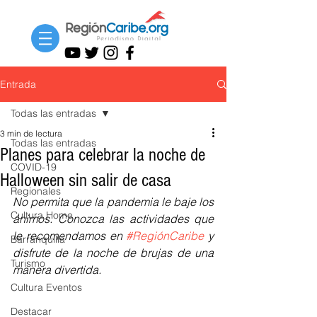
Entrada
Todas las entradas
3 min de lectura
Todas las entradas
Planes para celebrar la noche de
COVID-19
Halloween sin salir de casa
Regionales
No permita que la pandemia le baje los 
Cultura Home
ánimos. Conozca las actividades que 
le recomendamos en 
#RegiónCaribe
 y 
Barranquilla
disfrute de la noche de brujas de una 
Turismo
manera divertida.
Cultura Eventos
Destacar