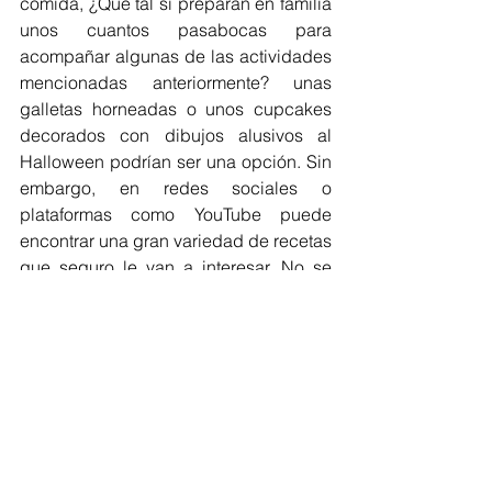
comida, ¿Qué tal si preparan en familia 
unos cuantos pasabocas para 
acompañar algunas de las actividades 
mencionadas anteriormente? unas 
galletas horneadas o unos cupcakes 
decorados con dibujos alusivos al 
Halloween podrían ser una opción. Sin 
embargo, en redes sociales o 
plataformas como YouTube puede 
encontrar una gran variedad de recetas 
que seguro le van a interesar. No se 
quede con las ganas y atrévase a 
preparar un menú ¡espeluznante! 
Finalmente los invitamos a 
compartirnos sus fotos si deciden 
realizar alguna de estas actividades, 
utilizando el 
#HalloweenCaribe
. No 
olviden etiquetar nuestra cuenta de 