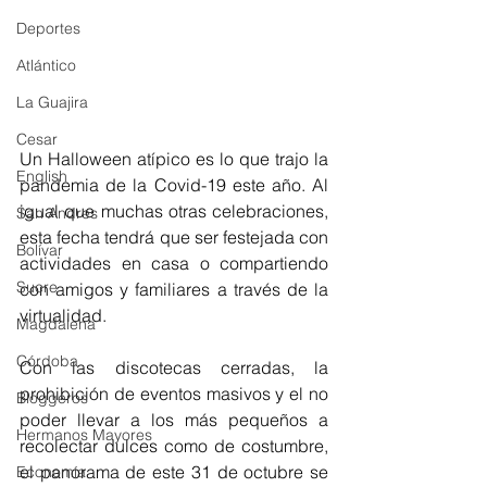
Deportes
Atlántico
La Guajira
Cesar
Un Halloween atípico es lo que trajo la 
English
pandemia de la Covid-19 este año. Al 
igual que muchas otras celebraciones, 
San Andres
esta fecha tendrá que ser festejada con 
Bolívar
actividades en casa o compartiendo 
Sucre
con amigos y familiares a través de la 
virtualidad. 
Magdalena
Córdoba
Con las discotecas cerradas, la 
prohibición de eventos masivos y el no 
Bloggeros
poder llevar a los más pequeños a 
Hermanos Mayores
recolectar dulces como de costumbre, 
el panorama de este 31 de octubre se 
Economía