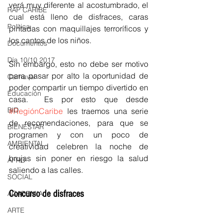
verá muy diferente al acostumbrado, el 
RAP CARIBE
cual está lleno de disfraces, caras 
Política
pintadas con maquillajes terroríficos y 
los cantos de los niños. 
Documentos
Día 10/10 2017
Sin embargo, esto no debe ser motivo 
para pasar por alto la oportunidad de 
Carnaval
poder compartir un tiempo divertido en 
Educación
casa.  Es por esto que desde 
BID
#RegiónCaribe
 les traemos una serie 
de recomendaciones, para que se 
BIENESTAR
programen y con un poco de 
AMBIENTAL
creatividad celebren la noche de 
brujas sin poner en riesgo la salud 
AFRO
saliendo a las calles. 
SOCIAL
Concurso de disfraces 
ACADEMIA
ARTE