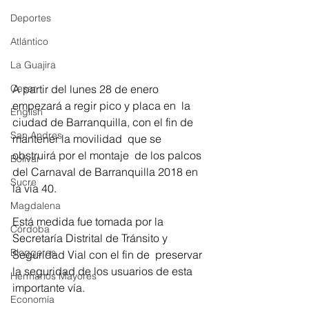
Deportes
Atlántico
La Guajira
A partir del lunes 28 de enero 
Cesar
empezará a regir pico y placa en  la 
English
ciudad de Barranquilla, con el fin de 
San Andres
mantener la movilidad  que se 
obstruirá por el montaje  de los palcos 
Bolívar
del Carnaval de Barranquilla 2018 en 
Sucre
la vía 40.
Magdalena
Está medida fue tomada por la 
Córdoba
Secretaría Distrital de Tránsito y 
Bloggeros
Seguridad Vial con el fin de  preservar 
la seguridad de los usuarios de esta 
Hermanos Mayores
importante vía.  
Economía