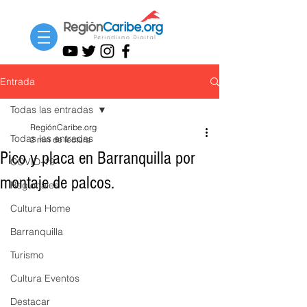
Entrada
Todas las entradas
RegiónCaribe.org
Todas las entradas
2 min de lectura
Pico y placa en Barranquilla por
COVID-19
montaje de palcos.
Regionales
Cultura Home
Barranquilla
Turismo
Cultura Eventos
Destacar