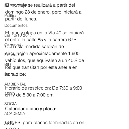
El montaje se realizará a partir del 
RAP CARIBE
domingo 28 de enero, pero iniciará a 
Política
partir del lunes.
Documentos
El pico y placa en la Vía 40 se iniciará 
Día 10/10 2017
el entre la calle 85 y la carrera 67B. 
Carnaval
Con esta medida saldrán de 
circulación aproximadamente 1.600 
Educación
vehículos, que equivalen a un 40% de 
BID
los que transitan por esta arteria en 
hora pico.
BIENESTAR
AMBIENTAL
Horario de restricción: De 7:30 a 9:00 
AFRO
am y de 5:30 a 7:00 pm.
SOCIAL
Calendario pico y placa:
ACADEMIA
LUNES: para placas terminadas en en 
ARTE