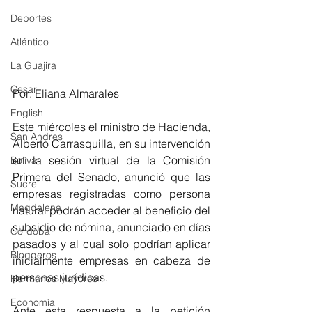
Deportes
Atlántico
La Guajira
Cesar
Por: Eliana Almarales 
English
Este miércoles el ministro de Hacienda, 
San Andres
Alberto Carrasquilla, en su intervención 
en la sesión virtual de la Comisión 
Bolívar
Primera del Senado, anunció que las 
Sucre
empresas registradas como persona 
Magdalena
natural podrán acceder al beneficio del 
subsidio de nómina, anunciado en días 
Córdoba
pasados y al cual solo podrían aplicar 
Bloggeros
inicialmente empresas en cabeza de 
personas jurídicas. 
Hermanos Mayores
Economía
Ante esta respuesta a la petición 