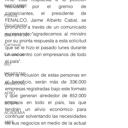
RAP CARIBE
realizada por el gremio de 
comerciantes, el presidente de 
Política
FENALCO, Jaime Alberto Cabal, se 
Documentos
pronunció a través de un comunicado 
expresando "agradecemos al ministro 
Día 10/10 2017
por su pronta respuesta a esta solicitud 
Carnaval
que se le hizo el pasado lunes durante 
un encuentro con empresarios de todo 
Educación
el país". 
BID
BIENESTAR
Con la inclusión de estas personas en 
el beneficio, serán más de 336.000 
AMBIENTAL
empresas registradas bajo este formato 
AFRO
y que generan alrededor de 852.000 
empleos en todo el país, las que 
SOCIAL
tendrán un alivio económico para 
ACADEMIA
continuar solventando las necesidades 
ARTE
de sus negocios en medio de la actual 