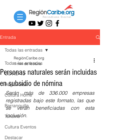
Entrada
Todas las entradas
RegiónCaribe.org
Todas las entradas
1 min de lectura
Personas naturales serán incluidas
COVID-19
en subsidio de nómina
Regionales
Serán más de 336.000 empresas 
Cultura Home
registradas bajo este formato, las que 
Barranquilla
se verán beneficiadas con esta 
inclusión. 
Turismo
Cultura Eventos
Destacar