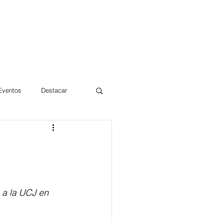
 Eventos
Destacar
Magdalena
mentos
Día 10/10 2017
 a la UCJ en 