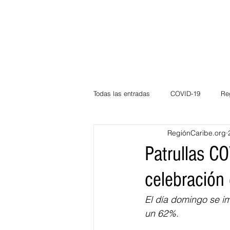
Todas las entradas
COVID-19
Re
RegiónCaribe.org
Deportes
Atlántico
La Guaj
Patrullas CO
celebración 
Córdoba
Bloggeros
Herma
El día domingo 
se i
un 62%.
Carnaval
Educación
BID