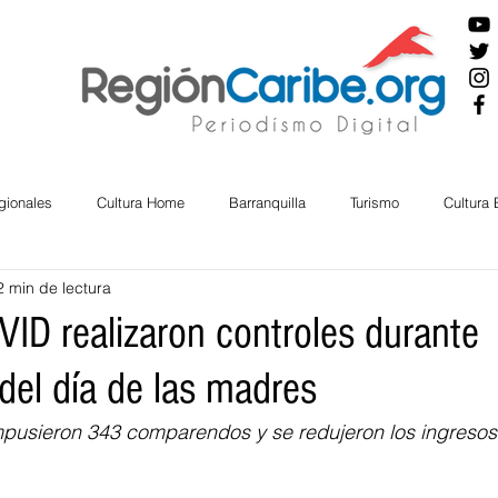
gionales
Cultura Home
Barranquilla
Turismo
Cultura
2 min de lectura
ira
Cesar
English
San Andres
Bolívar
Sucre
VID realizaron controles durante
del día de las madres
nos Mayores
Economía
RAP CARIBE
Política
Docu
mpusieron 343 comparendos y se redujeron los ingresos
BIENESTAR
AMBIENTAL
AFRO