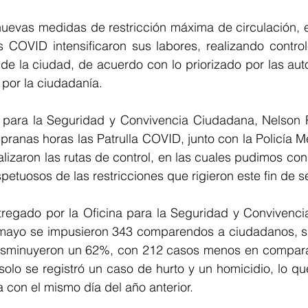
nuevas medidas de restricción máxima de circulación, e
s COVID intensificaron sus labores, realizando control
 de la ciudad, d
e acuerdo con lo priorizado por las auto
por la ciudadanía.
a para la Seguridad y Convivencia Ciudadana, Nelson P
ranas horas las Patrulla COVID, junto con la 
Policía M
ealizaron las rutas de control, en las cuales pudimos con
etuosos de las restricciones que rigieron este fin de 
tregado por la 
Oficina para la Seguridad y Convivenci
mayo se impusieron 343 comparendos a ciudadanos, si
disminuyeron un 62%, con 212 casos menos en compara
 solo se registró un caso de hurto y un homicidio, lo q
u
con el mismo día del año anterior.