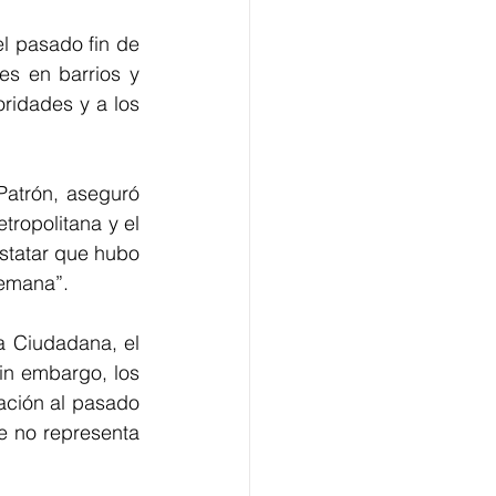
l pasado fin de 
es en barrios y 
ridades y a los 
atrón, aseguró 
etropolitana
y el 
statar que hubo 
semana”.
a Ciudadana, el 
n embargo, los 
ción al pasado 
e no representa 