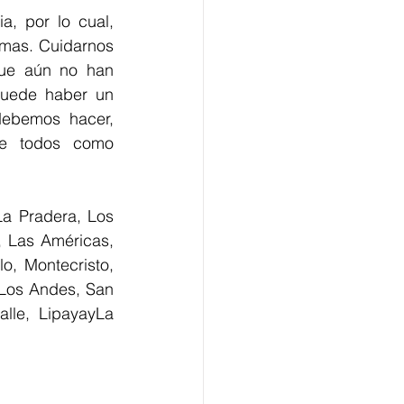
"En otros sectores aún hace falta más conciencia sobre esta emergencia, por lo cual, 
rmas
. Cuidarnos 
ue aún no han 
puede haber un 
ebemos hacer, 
de todos como 
La Pradera, Los 
, Las Américas, 
 Montecristo, 
 Los Andes, San 
lle, Lipaya
y
La 