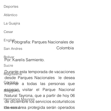
Deportes
Atlántico
La Guajira
Cesar
English
Fotografía: Parques Nacionales de 
Colombia 
San Andres
Bolívar
Por: Karelis Sarmiento. 
Sucre
Durante esta temporada de vacaciones 
Magdalena
desde Parques Nacionales  le desea 
Córdoba
informar a todas las personas que 
esperan visitar el Parque Nacional 
Bloggeros
Natural Tayrona, que a partir de hoy 06 
Hermanos Mayores
de diciembre los servicios ecoturísticos 
de esa área protegida serán operados 
Economía