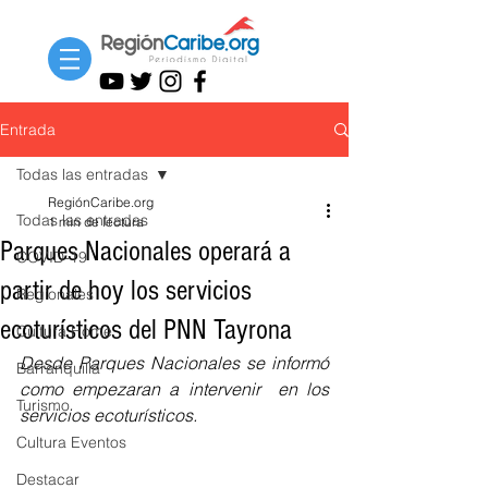
Entrada
Todas las entradas
RegiónCaribe.org
Todas las entradas
1 min de lectura
Parques Nacionales operará a
COVID-19
partir de hoy los servicios
Regionales
ecoturísticos del PNN Tayrona
Cultura Home
Desde Parques Nacionales se informó 
Barranquilla
como empezaran a intervenir  en los 
Turismo
servicios ecoturísticos. 
Cultura Eventos
Destacar