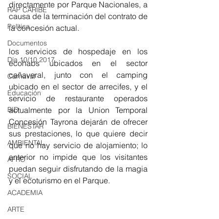
directamente por Parque Nacionales, a 
RAP CARIBE
causa de la terminación del contrato de 
Política
la concesión actual. 
Documentos
los servicios de hospedaje en los 
Día 10/10 2017
ecohabs ubicados en el sector 
cañaveral, junto con el camping 
Carnaval
ubicado en el sector de arrecifes, y el 
Educación
servicio de restaurante operados 
BID
actualmente por la Union Temporal 
Concesión Tayrona dejarán de ofrecer 
BIENESTAR
sus prestaciones, lo que quiere decir 
AMBIENTAL
que no hay servicio de alojamiento; lo 
anterior no impide que los visitantes 
AFRO
puedan seguir disfrutando de la magia 
SOCIAL
y el ecoturismo en el Parque. 
ACADEMIA
ARTE