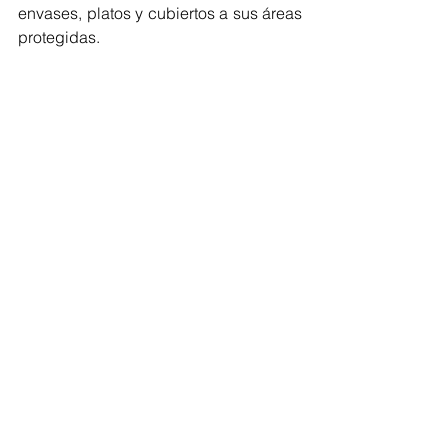
envases, platos y cubiertos a sus áreas 
protegidas.
Se encuentran abiertos los Parques 
Nacionales Naturales Corales del 
Rosario, Tayrona, Gorgona, Utria, 
Chingaza, Tatamá, Los Nevados, el 
Cocuy, Farallones de Cali, Cueva de 
los Guácharos, Tinigua, Sierra de la 
Macarena, los Santuarios de Fauna y 
Flora Malpelo, Flamencos y Otún 
Quimbaya y el Área Natural Única Los 
Estoraques.
Macuira
Cultura Home
AMBIENTAL
La Guajira