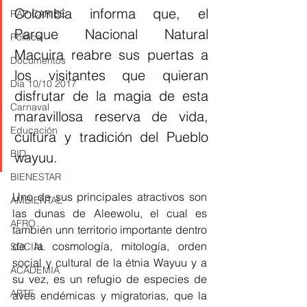
Colombia informa que, el 
RAP CARIBE
Parque Nacional Natural 
Política
Macuira reabre sus puertas a 
Documentos
los visitantes que quieran 
Día 10/10 2017
disfrutar de la magia de esta 
Carnaval
maravillosa reserva de vida, 
Educación
cultura y tradición del Pueblo 
BID
wayuu.
BIENESTAR
Uno de sus principales atractivos son 
AMBIENTAL
las dunas de Aleewolu, el cual es 
AFRO
también unn territorio importante dentro 
de la cosmología, mitología, orden 
SOCIAL
social y cultural de la étnia Wayuu y a 
ACADEMIA
su vez, es un refugio de especies de 
ARTE
aves endémicas y migratorias, que la 