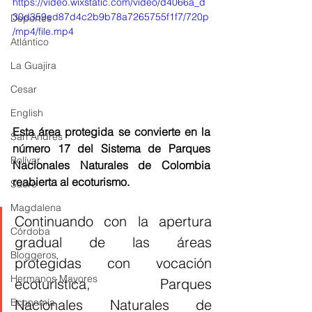
https://video.wixstatic.com/video/d4066a_d
30d359ed87d4c2b9b78a7265755f1f7/720p
Deportes
/mp4/file.mp4
Atlántico
La Guajira
Cesar
English
Esta área protegida se convierte en la 
San Andres
número 17 del Sistema de Parques 
Bolívar
Nacionales Naturales de Colombia 
reabierta al ecoturismo.
Sucre
Magdalena
Continuando con la apertura 
Córdoba
gradual de las áreas 
Bloggeros
protegidas con vocación 
Hermanos Mayores
ecoturística, Parques 
Nacionales Naturales de 
Economía