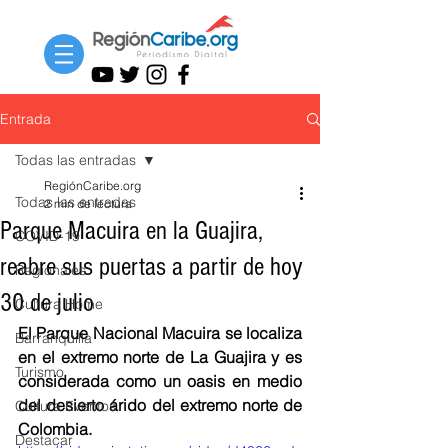
Entrada
Todas las entradas
RegiónCaribe.org
Todas las entradas
2 min de lectura
Parque Macuira en la Guajira,
COVID-19
reabre sus puertas a partir de hoy
Regionales
30 de julio
Cultura Home
El Parque Nacional Macuira se localiza  
Barranquilla
en el extremo norte de La Guajira y es 
Turismo
considerada como un oasis en medio 
del desierto árido del extremo norte de 
Cultura Eventos
Colombia.
Destacar