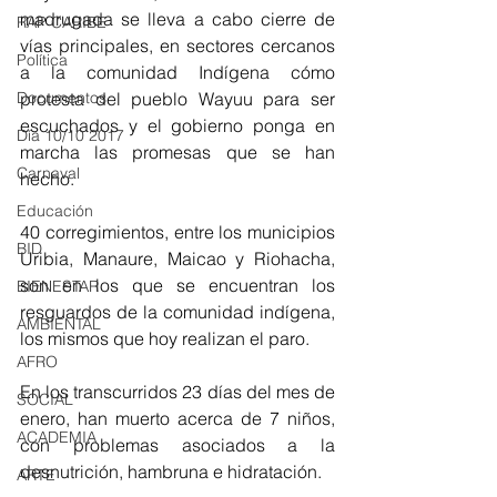
madrugada se lleva a cabo cierre de 
RAP CARIBE
vías principales, en sectores cercanos 
Política
a la comunidad Indígena cómo 
protesta del pueblo Wayuu para ser 
Documentos
escuchados y el gobierno ponga en 
Día 10/10 2017
marcha las promesas que se han 
Carnaval
hecho.
Educación
40 corregimientos, entre los municipios 
BID
Uribia, Manaure, Maicao y Riohacha, 
son en los que se encuentran los 
BIENESTAR
resguardos de la comunidad indígena, 
AMBIENTAL
los mismos que hoy realizan el paro.
AFRO
En los transcurridos 23 días del mes de 
SOCIAL
enero, han muerto acerca de 7 niños, 
ACADEMIA
con problemas asociados a la 
desnutrición, hambruna e hidratación. 
ARTE