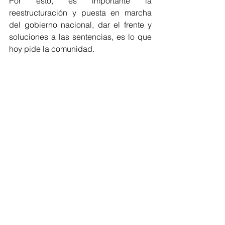
Por esto, es importante la 
reestructuración y puesta en marcha 
del gobierno nacional, dar el frente y 
soluciones a las sentencias, es lo que 
hoy pide la comunidad.
En busca de salvaguardar el derecho 
principal de 'la vida', las Autoridades 
Tradicionales Wayuu, Cabildos 
Indígenas De Los Diferentes 
Resguardos Asociados Y Aliados A La 
Organización Indígena UCHUMUIN 
WAYA Y ORGANIZACIÓN WAYUNAIKI, 
realizan este paro indefinido que tiene 
como única solución diálogo de 
negociación concreto entre el 
Gobierno Wayú y el mandatario del 
País Gustavo Petro.