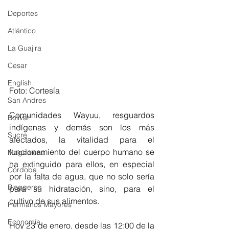
Deportes
Atlántico
La Guajira
Cesar
English
Foto: Cortesía
San Andres
Comunidades Wayuu, resguardos 
Bolívar
indígenas y demás son los más 
Sucre
afectados, la vitalidad para el 
funcionamiento del cuerpo humano se 
Magdalena
ha extinguido para ellos, en especial 
Córdoba
por la falta de agua, que no solo sería 
Bloggeros
para su hidratación, sino, para el 
cultivo de sus alimentos.
Hermanos Mayores
Economía
Hoy 23 de enero, desde las 12:00 de la 