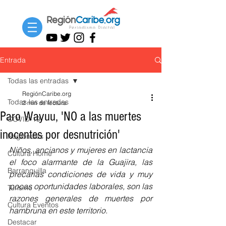
Entrada
Todas las entradas
RegiónCaribe.org
Todas las entradas
2 min de lectura
Paro Wayuu, 'NO a las muertes
COVID-19
inocentes por desnutrición'
Regionales
Niños, ancianos y mujeres en lactancia 
Cultura Home
el foco alarmante de la Guajira, las 
Barranquilla
precarias condiciones de vida y muy 
pocas oportunidades laborales, son las 
Turismo
razones generales de muertes por 
Cultura Eventos
hambruna en este territorio.
Destacar