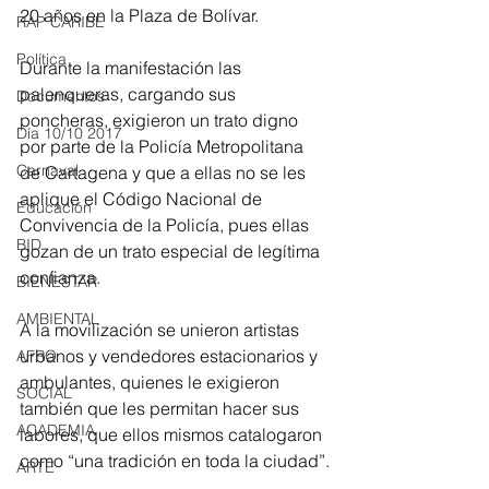
20 años en la Plaza de Bolívar.
RAP CARIBE
Política
Durante la manifestación las 
palenqueras, cargando sus 
Documentos
poncheras, exigieron un trato digno 
Día 10/10 2017
por parte de la Policía Metropolitana 
Carnaval
de Cartagena y que a ellas no se les 
aplique el Código Nacional de 
Educación
Convivencia de la Policía, pues ellas 
BID
gozan de un trato especial de legítima 
confianza.
BIENESTAR
AMBIENTAL
A la movilización se unieron artistas 
urbanos y vendedores estacionarios y 
AFRO
ambulantes, quienes le exigieron 
SOCIAL
también que les permitan hacer sus 
ACADEMIA
labores, que ellos mismos catalogaron 
como “una tradición en toda la ciudad”.
ARTE