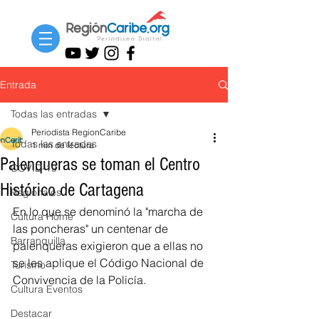
Entrada
Todas las entradas
Periodista RegionCaribe
Todas las entradas
1 min de lectura
Palenqueras se toman el Centro
COVID-19
Histórico de Cartagena
Regionales
En lo que se denominó la "marcha de 
Cultura Home
las poncheras" un centenar de 
Barranquilla
palenqueras exigieron que a ellas no 
se les aplique el Código Nacional de 
Turismo
Convivencia de la Policía.
Cultura Eventos
Destacar