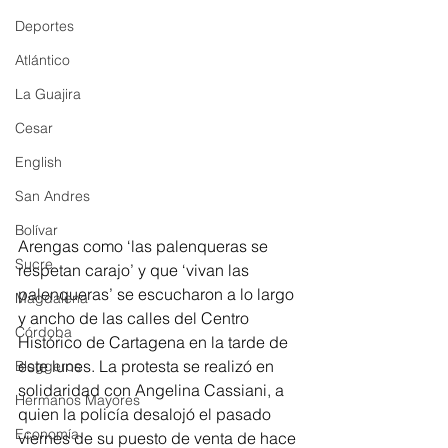
Deportes
Atlántico
La Guajira
Cesar
English
San Andres
Bolívar
Arengas como ‘las palenqueras se 
Sucre
respetan carajo’ y que ‘vivan las 
palenqueras’ se escucharon a lo largo 
Magdalena
y ancho de las calles del Centro 
Córdoba
Histórico de Cartagena en la tarde de 
este lunes. La protesta se realizó en 
Bloggeros
solidaridad con Angelina Cassiani, a 
Hermanos Mayores
quien la policía desalojó el pasado 
Economía
viernes de su puesto de venta de hace 