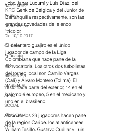
John Janer Lucumí y Luis Díaz, del 
RAP CARIBE
KRC Genk de Bélgica y del Junior de 
Política
Barranquilla respectivamente, son las 
grandes novedades del elenco 
Documentos
'tricolor. 
Día 10/10 2017
El delantero guajiro es el único 
Carnaval
jugador de campo de la Liga 
Educación
Colombiana que hace parte de la 
BID
convocatoria. Los otros dos futbolistas 
del torneo local son Camilo Vargas 
BIENESTAR
(Cali) y Álvaro Montero (Tolima). El 
AMBIENTAL
resto hace parte del exterior, 14 en el 
balompié europeo, 5 en el mexicano y 
AFRO
uno en el brasileño. 
SOCIAL
Ocho de los 23 jugadores hacen parte 
ACADEMIA
de la región Caribe: los atlanticenses 
ARTE
William Tesillo, Gustavo Cuéllar y Luis 