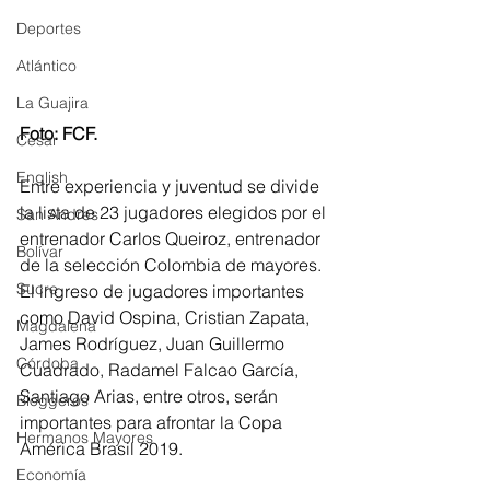
Deportes
Atlántico
La Guajira
Foto: FCF.
Cesar
English
Entre experiencia y juventud se divide 
la lista de 23 jugadores elegidos por el 
San Andres
entrenador Carlos Queiroz, entrenador 
Bolívar
de la selección Colombia de mayores. 
Sucre
El ingreso de jugadores importantes 
como David Ospina, Cristian Zapata, 
Magdalena
James Rodríguez, Juan Guillermo 
Córdoba
Cuadrado, Radamel Falcao García, 
Santiago Arias, entre otros, serán 
Bloggeros
importantes para afrontar la Copa 
Hermanos Mayores
América Brasil 2019. 
Economía