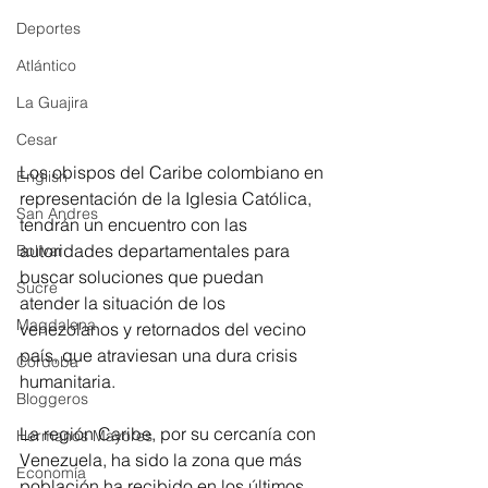
Deportes
Atlántico
La Guajira
Cesar
Los obispos del Caribe colombiano en 
English
representación de la Iglesia Católica, 
San Andres
tendrán un encuentro con las 
autoridades departamentales para 
Bolívar
buscar soluciones que puedan 
Sucre
atender la situación de los 
Magdalena
venezolanos y retornados del vecino 
país, que atraviesan una dura crisis 
Córdoba
humanitaria.
Bloggeros
La región Caribe, por su cercanía con 
Hermanos Mayores
Venezuela, ha sido la zona que más 
Economía
población ha recibido en los últimos 