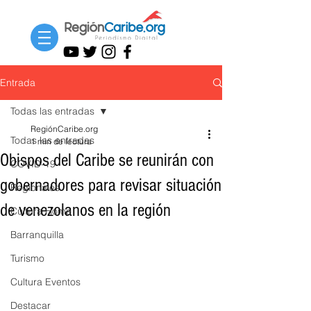
Entrada
Todas las entradas
RegiónCaribe.org
Todas las entradas
1 min de lectura
Obispos del Caribe se reunirán con
COVID-19
gobernadores para revisar situación
Regionales
de venezolanos en la región
Cultura Home
Barranquilla
Turismo
Cultura Eventos
Destacar