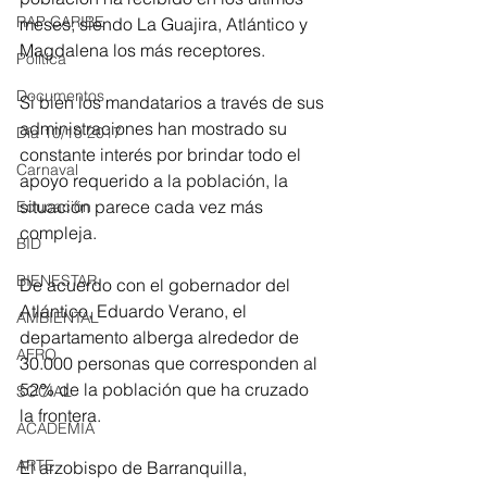
RAP CARIBE
meses; siendo La Guajira, Atlántico y 
Magdalena los más receptores.
Política
Documentos
Si bien los mandatarios a través de sus 
administraciones han mostrado su 
Día 10/10 2017
constante interés por brindar todo el 
Carnaval
apoyo requerido a la población, la 
situación parece cada vez más 
Educación
compleja.
BID
BIENESTAR
De acuerdo con el gobernador del 
Atlántico, Eduardo Verano, el 
AMBIENTAL
departamento alberga alrededor de 
AFRO
30.000 personas que corresponden al 
52% de la población que ha cruzado 
SOCIAL
la frontera.
ACADEMIA
ARTE
El arzobispo de Barranquilla, 