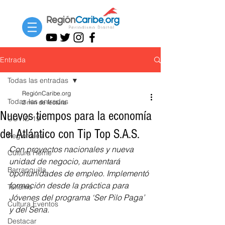
Entrada
Todas las entradas
RegiónCaribe.org
Todas las entradas
2 min de lectura
Nuevos tiempos para la economía
COVID-19
del Atlántico con Tip Top S.A.S.
Regionales
Con proyectos nacionales y nueva 
Cultura Home
unidad de negocio, aumentará 
Barranquilla
oportunidades de empleo. Implementó 
formación desde la práctica para 
Turismo
Jóvenes del programa ‘Ser Pilo Paga’ 
Cultura Eventos
y del Sena. 
Destacar