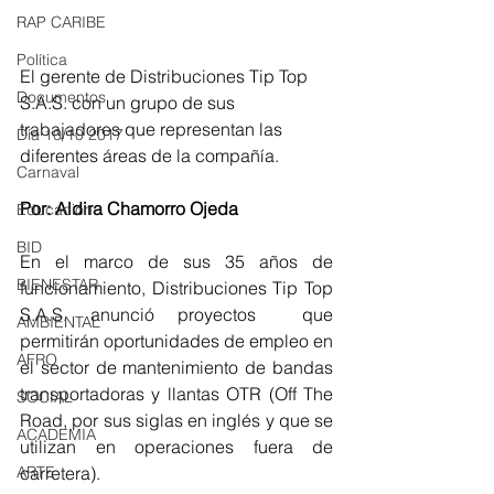
RAP CARIBE
Política
El gerente de Distribuciones Tip Top 
Documentos
S.A.S. con un grupo de sus 
trabajadores que representan las 
Día 10/10 2017
diferentes áreas de la compañía.
Carnaval
Por: Aldira Chamorro Ojeda
Educación
BID
En el marco de sus 35 años de 
BIENESTAR
funcionamiento, Distribuciones Tip Top 
S.A.S. anunció proyectos  que 
AMBIENTAL
permitirán oportunidades de empleo en 
AFRO
el sector de mantenimiento de bandas 
transportadoras y llantas OTR (Off The 
SOCIAL
Road, por sus siglas en inglés y que se 
ACADEMIA
utilizan en operaciones fuera de 
ARTE
carretera).