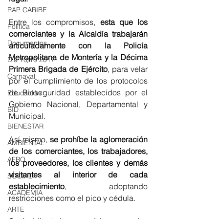
RAP CARIBE
Entre los compromisos, 
esta que los 
Política
comerciantes y la Alcaldía trabajarán 
Documentos
articuladamente con la Policía 
Metropolitana de Montería y la Décima 
Día 10/10 2017
Primera Brigada de Ejército
, para velar 
Carnaval
por el cumplimiento de los protocolos 
de Bioseguridad establecidos por el 
Educación
Gobierno Nacional, Departamental y 
BID
Municipal.
BIENESTAR
Así mismo, 
se prohíbe la aglomeración 
AMBIENTAL
de los comerciantes, los trabajadores, 
AFRO
los proveedores, los clientes y demás 
visitantes al interior de cada 
SOCIAL
establecimiento
, adoptando 
ACADEMIA
restricciones como el pico y cédula. 
ARTE