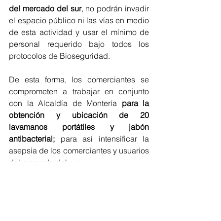
del mercado del sur
, no podrán invadir 
el espacio público ni las vías en medio 
de esta actividad y usar el mínimo de 
personal requerido bajo todos los 
protocolos de Bioseguridad.
De esta forma, los comerciantes se 
comprometen a trabajar en conjunto 
con la Alcaldía de Montería 
para la 
obtención y ubicación de 20 
lavamanos portátiles y jabón 
antibacterial;
 para así intensificar la 
asepsia de los comerciantes y usuarios 
del mercado del sur. 
El horario de atención de la plaza de 
mercado es de 4:00 a 4:00 p.m
. y en la 
zona se hará vigilancia al cumplimiento 