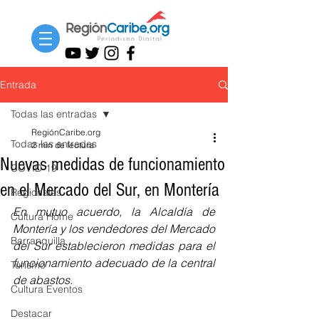
Entrada
Todas las entradas
RegiónCaribe.org
Todas las entradas
2 min de lectura
Nuevas medidas de funcionamiento
COVID-19
en el Mercado del Sur, en Montería
Regionales
En mutuo acuerdo, la Alcaldía de 
Cultura Home
Montería y los vendedores del Mercado 
Barranquilla
del Sur establecieron medidas para el 
funcionamiento adecuado de la central 
Turismo
de abastos.
Cultura Eventos
Destacar