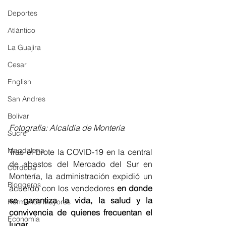
Deportes
Atlántico
La Guajira
Cesar
English
San Andres
Bolívar
Fotografía: Alcaldía de Montería 
Sucre
Magdalena
Tras el brote la COVID-19 en la central 
de abastos del Mercado del Sur en 
Córdoba
Montería, la administración expidió un 
Bloggeros
acuerdo con los vendedores 
en donde 
se garantiza la vida, la salud y la 
Hermanos Mayores
convivencia de quienes frecuentan el 
Economía
lugar. 