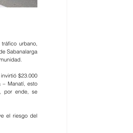
tráfico urbano, 
 de Sabanalarga 
omunidad.
nvirtió $23.000 
– Manatí, esto 
, por ende, se 
 el riesgo del 