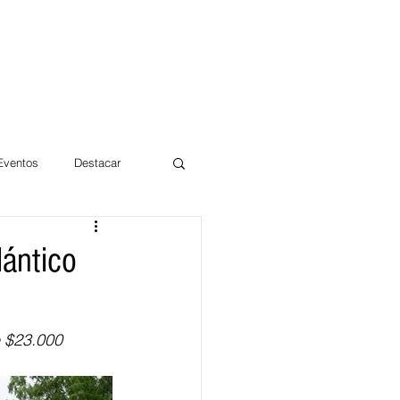
 Eventos
Destacar
Magdalena
lántico
mentos
Día 10/10 2017
e $23.000 