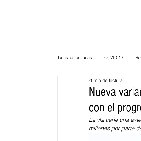
Todas las entradas
COVID-19
Re
1 min de lectura
Deportes
Atlántico
La Guaj
Nueva varia
con el prog
Córdoba
Bloggeros
Herma
La vía tiene una ext
millones por parte d
Carnaval
Educación
BID