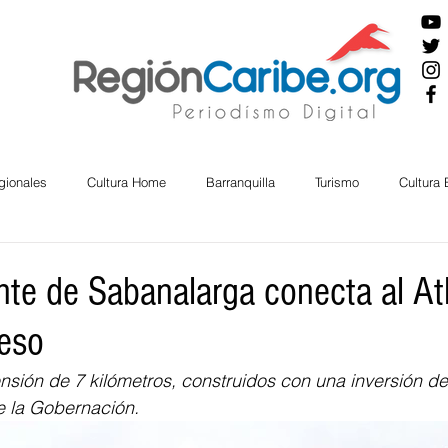
gionales
Cultura Home
Barranquilla
Turismo
Cultura
ira
Cesar
English
San Andres
Bolívar
Sucre
nte de Sabanalarga conecta al At
reso
nos Mayores
Economía
RAP CARIBE
Política
Docu
ensión de 7 kilómetros, construidos con una inversión d
e la Gobernación.
BIENESTAR
AMBIENTAL
AFRO