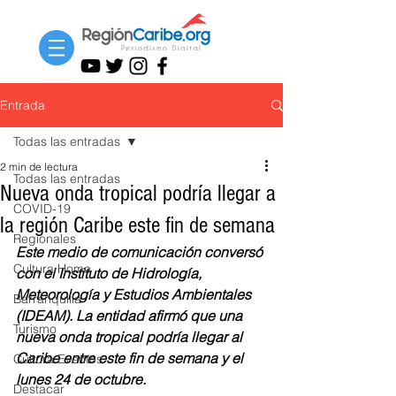
Entrada
Todas las entradas
2 min de lectura
Todas las entradas
Nueva onda tropical podría llegar a
COVID-19
la región Caribe este fin de semana
Regionales
Este medio de comunicación conversó 
Cultura Home
con el Instituto de Hidrología, 
Meteorología y Estudios Ambientales 
Barranquilla
(IDEAM). La entidad afirmó que una 
Turismo
nueva onda tropical podría llegar al 
Caribe entre este fin de semana y el 
Cultura Eventos
lunes 24 de octubre. 
Destacar