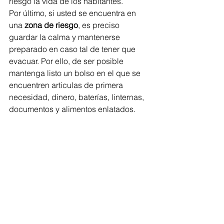
riesgo la vida de los habitantes. 
Por último, si usted se encuentra en 
una
 zona de riesgo
, es preciso 
guardar la calma y mantenerse 
preparado en caso tal de tener que 
evacuar. Por ello, de ser posible 
mantenga listo un bolso en el que se 
encuentren articulas de primera 
necesidad, dinero, baterías, linternas, 
documentos y alimentos enlatados. 
Solo la prevención podrá mitigar un 
poco las diversas problemáticas que 
trae consigo las fuertes lluvias y 
precipitaciones que se avecinan para 
la 
región Caribe. 
Región Caribe
IDEAM
Recomendaciones
Onda tropical
Zonas de riesgo
Regionales
Atlántico