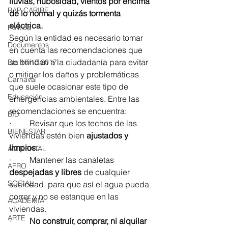
lluvias, nubosidad, vientos por encima 
RAP CARIBE
de lo normal y quizás tormenta 
eléctrica.
Política
Según la entidad es necesario tomar 
Documentos
en cuenta las recomendaciones que 
se brindan a la ciudadanía para evitar 
Día 10/10 2017
o mitigar los daños y problemáticas 
Carnaval
que suele ocasionar este tipo de 
Educación
emergencias ambientales. Entre las 
recomendaciones se encuentra: 
BID
·         Revisar que los techos de las 
BIENESTAR
viviendas estén bien 
ajustados y 
limpios. 
AMBIENTAL
·         Mantener las canaletas
AFRO
despejadas y libres 
de cualquier 
SOCIAL
suciedad, para que así el agua pueda 
correr y no se estanque en las 
ACADEMIA
viviendas. 
ARTE
·         
No construir, comprar, ni alquilar