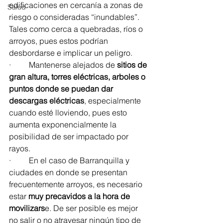
edificaciones en cercanía a zonas de 
Salud
riesgo o consideradas “inundables”. 
Tales como cerca a quebradas, ríos o 
arroyos, pues estos podrían 
desbordarse e implicar un peligro. 
·         Mantenerse alejados de 
sitios de 
gran altura, torres eléctricas, arboles o 
puntos donde se puedan dar 
descargas eléctricas
, especialmente 
cuando esté lloviendo, pues esto 
aumenta exponencialmente la 
posibilidad de ser impactado por 
rayos. 
·         En el caso de Barranquilla y 
ciudades en donde se presentan 
frecuentemente arroyos, es necesario 
estar 
muy precavidos a la hora de 
movilizars
e. De ser posible es mejor 
no salir o no atravesar ningún tipo de 