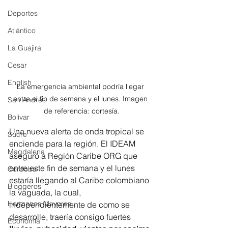
Deportes
Atlántico
La Guajira
Cesar
English
La emergencia ambiental podría llegar 
entre el fin de semana y el lunes. Imagen 
San Andres
de referencia: cortesía.
Bolívar
Una nueva alerta de onda tropical se 
Sucre
enciende para la región. El IDEAM 
Magdalena
aseguró a Región Caribe ORG que 
entre este fin de semana y el lunes 
Córdoba
estaría llegando al Caribe colombiano 
Bloggeros
la vaguada, la cual, 
Hermanos Mayores
independientemente de como se 
desarrolle, traería consigo fuertes 
Economía