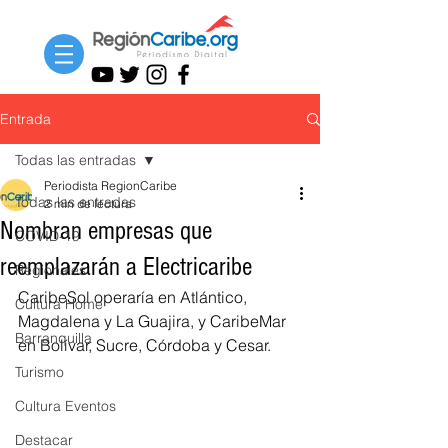
Entrada
Todas las entradas
Periodista RegionCaribe
Todas las entradas
2 min de lectura
Nombran empresas que
COVID-19
reemplazarán a Electricaribe
Regionales
CaribeSol operaría en Atlántico, 
Cultura Home
Magdalena y La Guajira, y CaribeMar 
Barranquilla
en Bolívar, Sucre, Córdoba y Cesar.
Turismo
Cultura Eventos
Destacar