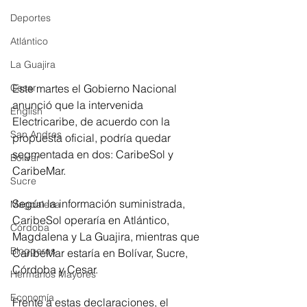
Deportes
Atlántico
La Guajira
Este martes el Gobierno Nacional 
Cesar
anunció que la intervenida 
English
Electricaribe, de acuerdo con la 
San Andres
propuesta oficial, podría quedar 
segmentada en dos: CaribeSol y 
Bolívar
CaribeMar.
Sucre
Según la información suministrada, 
Magdalena
CaribeSol operaría en Atlántico, 
Córdoba
Magdalena y La Guajira, mientras que 
Bloggeros
CaribeMar estaría en Bolívar, Sucre, 
Córdoba y Cesar.
Hermanos Mayores
Economía
Frente a estas declaraciones, el 