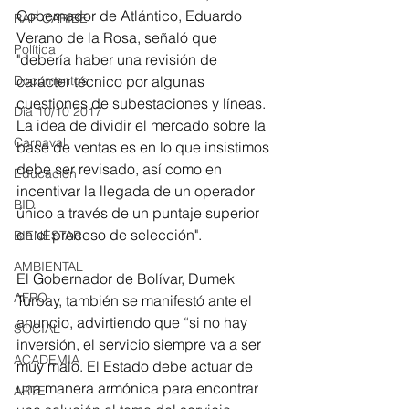
Gobernador de Atlántico, Eduardo 
RAP CARIBE
Verano de la Rosa, señaló que 
Política
"debería haber una revisión de 
carácter técnico por algunas 
Documentos
cuestiones de subestaciones y líneas. 
Día 10/10 2017
La idea de dividir el mercado sobre la 
Carnaval
base de ventas es en lo que insistimos 
debe ser revisado, así como en 
Educación
incentivar la llegada de un operador 
BID
único a través de un puntaje superior 
en el proceso de selección".
BIENESTAR
AMBIENTAL
El Gobernador de Bolívar, Dumek 
AFRO
Turbay, también se manifestó ante el 
anuncio, advirtiendo que “si no hay 
SOCIAL
inversión, el servicio siempre va a ser 
ACADEMIA
muy malo. El Estado debe actuar de 
una manera armónica para encontrar 
ARTE