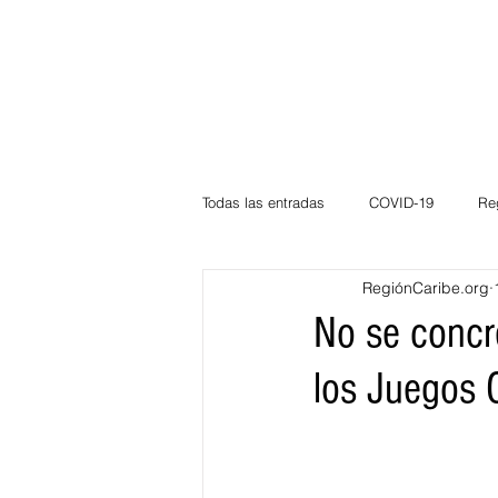
Todas las entradas
COVID-19
Re
RegiónCaribe.org
Deportes
Atlántico
La Guaj
No se concr
los Juegos 
Córdoba
Bloggeros
Herma
Carnaval
Educación
BID