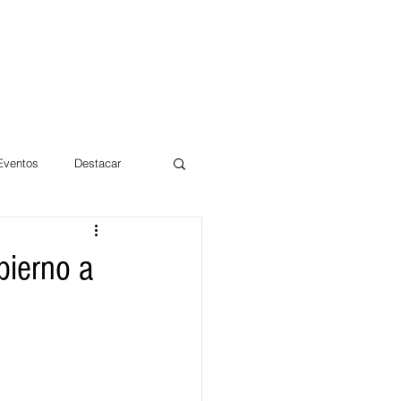
 Eventos
Destacar
Magdalena
bierno a
mentos
Día 10/10 2017