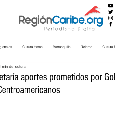
gionales
Cultura Home
Barranquilla
Turismo
Cultura
1 min de lectura
ira
Cesar
English
San Andres
Bolívar
Sucre
etaría aportes prometidos por Go
Centroamericanos
nos Mayores
Economía
RAP CARIBE
Política
Docu
BIENESTAR
AMBIENTAL
AFRO