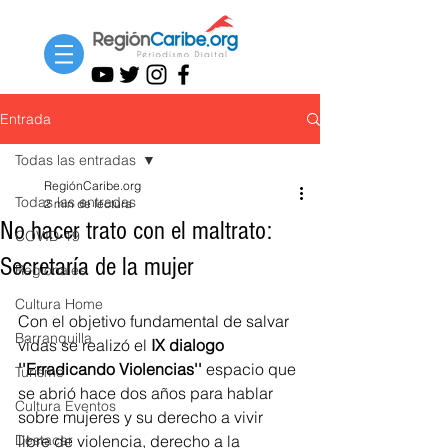
Entrada
Todas las entradas
RegiónCaribe.org
Todas las entradas
2 min de lectura
No hacer trato con el maltrato:
COVID-19
Secretaría de la mujer
Regionales
Cultura Home
Con el objetivo fundamental de salvar 
Barranquilla
vidas se realizó el 
IX dialogo 
''Erradicando Violencias''
 espacio que 
Turismo
se abrió hace dos años para hablar 
Cultura Eventos
sobre mujeres y su derecho a vivir 
Destacar
libre de violencia, derecho a la 