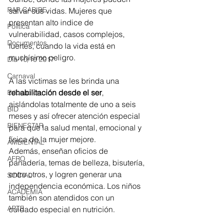
RAP CARIBE
salvar sus vidas. Mujeres que 
presentan alto indice de 
Política
vulnerabilidad, casos complejos, 
Documentos
fuertes, cuando la vida está en 
muchísimo peligro. 
Día 10/10 2017
Carnaval
A las victimas se les brinda una
rehabilitación desde el ser
, 
Educación
aislándolas totalmente de uno a seis 
BID
meses y así ofrecer atención especial 
BIENESTAR
para que la salud mental, emocional y 
física de la mujer mejore. 
AMBIENTAL
Además, enseñan oficios de 
AFRO
panadería, temas de belleza, bisutería, 
entre otros, y logren generar una  
SOCIAL
independencia económica. Los niños 
ACADEMIA
también son atendidos con un 
ARTE
cuidado especial en nutrición. 