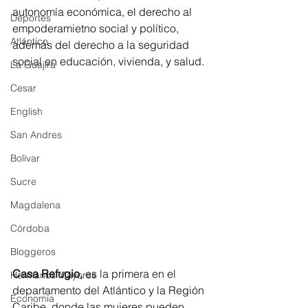
autonomía económica, el derecho al 
Deportes
empoderamietno social y político, 
Atlántico
además del derecho a la seguridad 
social en educación, vivienda, y salud. 
La Guajira
Cesar
English
San Andres
Bolívar
Sucre
Magdalena
Córdoba
Bloggeros
Casa Refugio,
 es la primera en el 
Hermanos Mayores
departamento del Atlántico y la Región 
Economía
Caribe, donde las mujeres pueden 