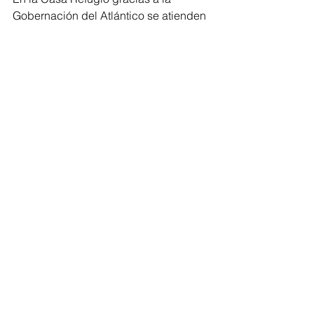
Gobernación del Atlántico se atienden 
más de 10 municipios. Soledad y 
Malambo presentan mayor indice de 
Violencia Intrafamiliar. 
#violenciaintrafamiliar
#Mujeres
#Equidaddegénero
Ver todo
Entradas recientes