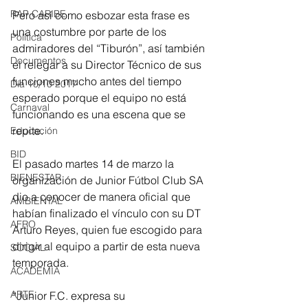
RAP CARIBE
Pero así como esbozar esta frase es 
una costumbre por parte de los 
Política
admiradores del “Tiburón”, así también 
Documentos
el relegar a su Director Técnico de sus 
funciones mucho antes del tiempo 
Día 10/10 2017
esperado porque el equipo no está 
Carnaval
funcionando es una escena que se 
repite.
Educación
BID
El pasado martes 14 de marzo la 
BIENESTAR
organización de Junior Fútbol Club SA 
dio a conocer de manera oficial que 
AMBIENTAL
habían finalizado el vínculo con su DT 
AFRO
Arturo Reyes, quien fue escogido para 
dirigir al equipo a partir de esta nueva 
SOCIAL
temporada. 
ACADEMIA
ARTE
“Junior F.C. expresa su 