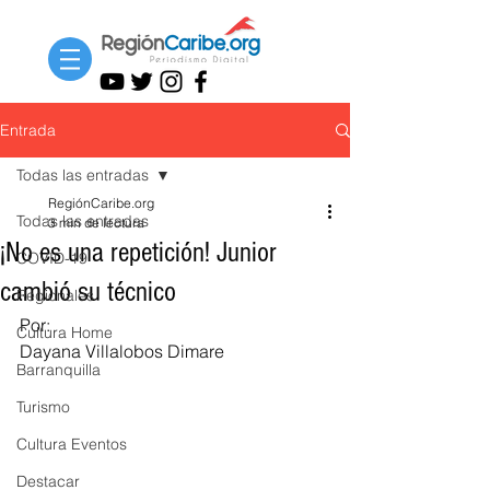
Entrada
Todas las entradas
RegiónCaribe.org
Todas las entradas
3 min de lectura
¡No es una repetición! Junior
COVID-19
cambió su técnico
Regionales
Por:
Cultura Home
Dayana Villalobos Dimare 
Barranquilla
Turismo
Cultura Eventos
Destacar