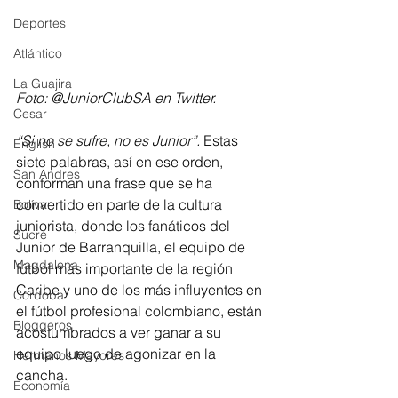
Deportes
Atlántico
La Guajira
Foto: @JuniorClubSA en Twitter. 
Cesar
“Si no se sufre, no es Junior”.
 Estas 
English
siete palabras, así en ese orden, 
San Andres
conforman una frase que se ha 
convertido en parte de la cultura 
Bolívar
juniorista, donde los fanáticos del 
Sucre
Junior de Barranquilla, el equipo de 
Magdalena
fútbol más importante de la región 
Caribe y uno de los más influyentes en 
Córdoba
el fútbol profesional colombiano, están 
Bloggeros
acostumbrados a ver ganar a su 
equipo luego de agonizar en la 
Hermanos Mayores
cancha. 
Economía