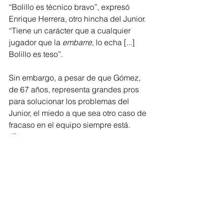
“Bolillo es técnico bravo”, expresó 
Enrique Herrera, otro hincha del Junior. 
“Tiene un carácter que a cualquier 
jugador que la
 embarre
, lo echa [...] 
Bolillo es teso”.
Sin embargo, a pesar de que Gómez, 
de 67 años, representa grandes pros 
para solucionar los problemas del 
Junior, el miedo a que sea otro caso de 
fracaso en el equipo siempre está. 
“Esperemos que este no se vaya 
dentro de 2 meses, ni 3, esperemos 
que ojalá dure. Confío en él y en el 
equipo”, dijo Castillo.
Herrera menciona que “hay que mirar” 
si “Bolillo” puede tener buena relación 
con los jugadores por su carácter. 