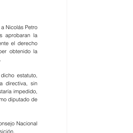
a Nicolás Petro 
 aprobaran la 
nte el derecho 
er obtenido la 
.
icho estatuto, 
directiva, sin 
aría impedido, 
omo diputado de 
onsejo Nacional 
sición.