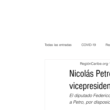
Todas las entradas
COVID-19
Re
RegiónCaribe.org
Deportes
Atlántico
La Guaj
Nicolás Pet
vicepresiden
Córdoba
Bloggeros
Herma
El diputado Federic
a Petro, por disposi
Carnaval
Educación
BID