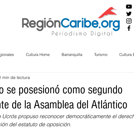
gionales
Cultura Home
Barranquilla
Turismo
Cultura
1 min de lectura
ira
Cesar
English
San Andres
Bolívar
Sucre
ro se posesionó como segundo
te de la Asamblea del Atlántico
nos Mayores
Economía
RAP CARIBE
Política
Docu
o Ucrós propuso reconocer democráticamente el derecho
ción del estatuto de oposición.
BIENESTAR
AMBIENTAL
AFRO