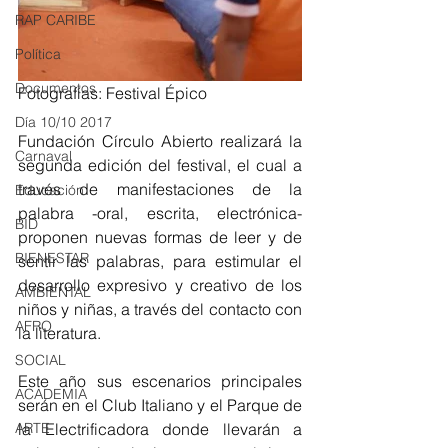
RAP CARIBE
Política
Documentos
Fotografías: Festival Épico 
Día 10/10 2017
Fundación Círculo Abierto realizará la 
Carnaval
segunda edición del festival, el cual a 
través de manifestaciones de la 
Educación
palabra -oral, escrita, electrónica- 
BID
proponen nuevas formas de leer y de 
BIENESTAR
sentir las palabras, para estimular el 
desarrollo expresivo y creativo de los 
AMBIENTAL
niños y niñas, a través del contacto con 
AFRO
la literatura. 
SOCIAL
Este año sus escenarios principales 
ACADEMIA
serán en el Club Italiano y el Parque de 
ARTE
la Electrificadora donde llevarán a 