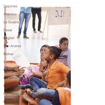
Deportes
Atlántico
La Guajira
Cesar
English
San Andres
Bolívar
Sucre
Magdalena
Córdoba
Bloggeros
Hermanos Mayores
Economía