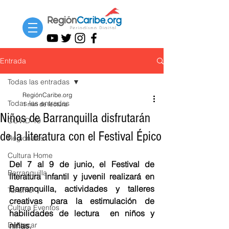
Entrada
Todas las entradas
RegiónCaribe.org
Todas las entradas
1 min de lectura
Niños de Barranquilla disfrutarán
COVID-19
de la literatura con el Festival Épico
Regionales
Cultura Home
Del 7 al 9 de junio, el Festival de 
Barranquilla
literatura infantil y juvenil realizará en 
Barranquilla, actividades y talleres 
Turismo
creativas para la estimulación de 
Cultura Eventos
habilidades de lectura  en niños y 
Destacar
niñas.