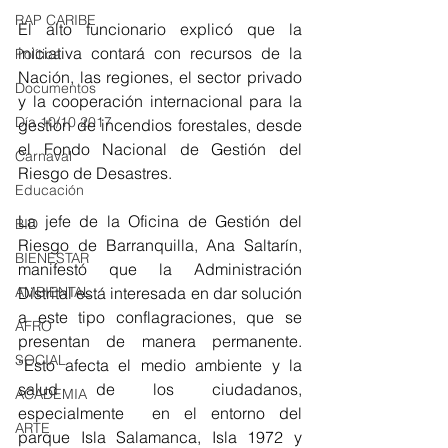
RAP CARIBE
El alto funcionario explicó que la 
iniciativa contará con recursos de la 
Política
Nación, las regiones, el sector privado 
Documentos
y la cooperación internacional para la 
Día 10/10 2017
gestión de incendios forestales, desde 
el Fondo Nacional de Gestión del 
Carnaval
Riesgo de Desastres.
Educación
La jefe de la Oficina de Gestión del 
BID
Riesgo de Barranquilla, Ana Saltarín, 
BIENESTAR
manifestó que la Administración 
Distrital está interesada en dar solución 
AMBIENTAL
a este tipo conflagraciones, que se 
AFRO
presentan de manera permanente. 
SOCIAL
“Esto afecta el medio ambiente y la 
salud de los ciudadanos, 
ACADEMIA
especialmente  en el entorno del 
ARTE
parque Isla Salamanca, Isla 1972 y 