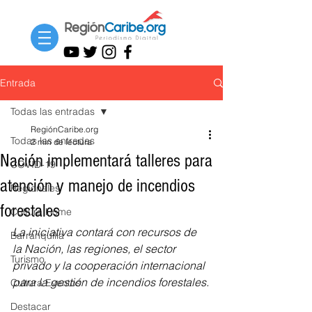
Entrada
Todas las entradas
RegiónCaribe.org
Todas las entradas
2 min de lectura
Nación implementará talleres para
COVID-19
atención y manejo de incendios
Regionales
forestales
Cultura Home
La iniciativa contará con recursos de 
Barranquilla
la Nación, las regiones, el sector 
Turismo
privado y la cooperación internacional 
para la gestión de incendios forestales.
Cultura Eventos
Destacar