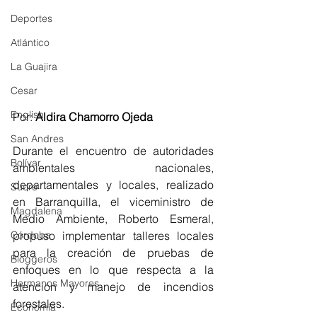
Deportes
Atlántico
La Guajira
Cesar
English
Por: 
Aldira Chamorro Ojeda
San Andres
Durante el encuentro de autoridades 
Bolívar
ambientales nacionales, 
departamentales y locales, realizado 
Sucre
en Barranquilla, el viceministro de 
Magdalena
Medio Ambiente, Roberto Esmeral, 
propuso implementar talleres locales 
Córdoba
para la creación de pruebas de 
Bloggeros
enfoques en lo que respecta a la 
Hermanos Mayores
atención y manejo de incendios 
forestales.
Economía