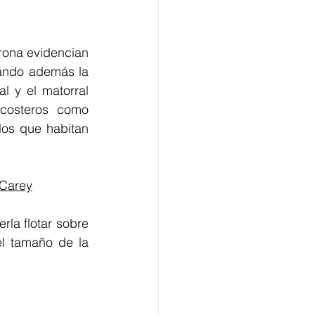
ona evidencian  
ando además la 
 y el matorral 
costeros como 
los que habitan 
 Carey
a flotar sobre 
l tamaño de la 