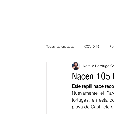
Todas las entradas
COVID-19
Re
Natalie Berdugo C
Deportes
Atlántico
La Guaj
Nacen 105 t
Córdoba
Bloggeros
Herma
Nuevamente el Parq
tortugas, en esta o
playa de Castillete 
Carnaval
Educación
BID