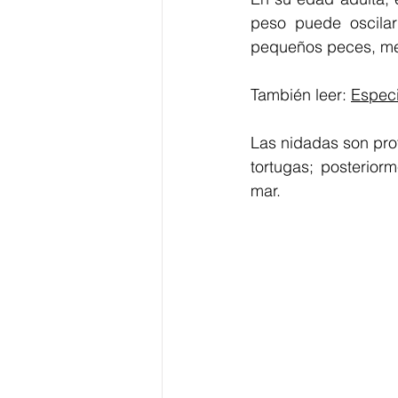
peso puede oscilar
pequeños peces, me
También leer: 
Especi
Las nidadas son prot
tortugas; posterior
mar.