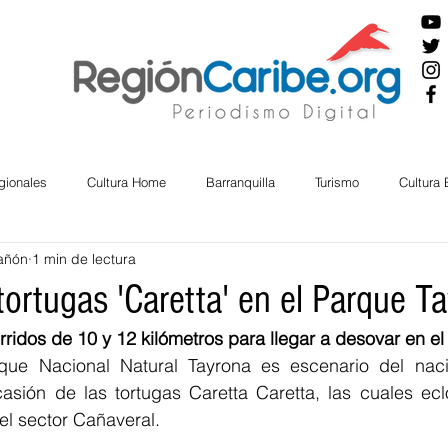
gionales
Cultura Home
Barranquilla
Turismo
Cultura
añón
1 min de lectura
ira
Cesar
English
San Andres
Bolívar
Sucre
ortugas 'Caretta' en el Parque T
nos Mayores
Economía
RAP CARIBE
Política
Docu
ue Nacional Natural Tayrona es escenario del naci
casión de las tortugas Caretta Caretta, las cuales ecl
del sector Cañaveral.
BIENESTAR
AMBIENTAL
AFRO