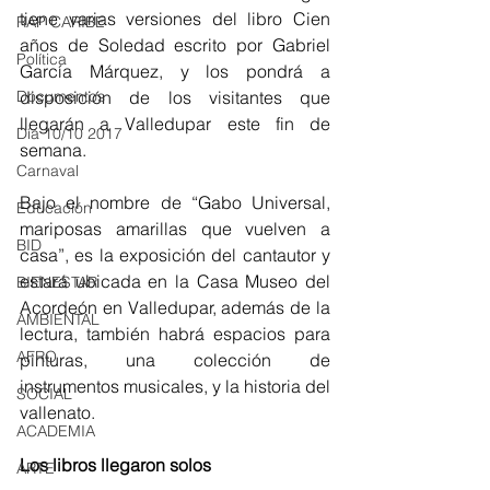
tiene varias versiones del libro Cien 
RAP CARIBE
años de Soledad escrito por Gabriel 
Política
García Márquez, y los pondrá a 
Documentos
disposición de los visitantes que 
llegarán a Valledupar este fin de 
Día 10/10 2017
semana.
Carnaval
Bajo el nombre de “Gabo Universal, 
Educación
mariposas amarillas que vuelven a 
BID
casa”, es la exposición del cantautor y 
estará ubicada en la Casa Museo del 
BIENESTAR
Acordeón en Valledupar, además de la 
AMBIENTAL
lectura, también habrá espacios para 
AFRO
pinturas, una colección de 
instrumentos musicales, y la historia del 
SOCIAL
vallenato.
ACADEMIA
Los libros llegaron solos
ARTE