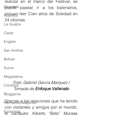
realizar en el marco del Festival, se 
Deportes
puede pasear, ir a los balenarios, 
incluso leer Cien años de Soledad en 
Atlántico
24 idiomas.
La Guajira
Cesar
English
San Andres
Bolívar
Sucre
Magdalena
Foto: Gabriel García Marquez / 
Córdoba
Tomada de 
Enfoque Vallenato
Bloggeros
Gracias a las relaciones que ha tenido 
Hermanos Mayores
con visitantes y amigos por el mundo, 
Economía
el cantautor Alberto “Beto” Murgas 