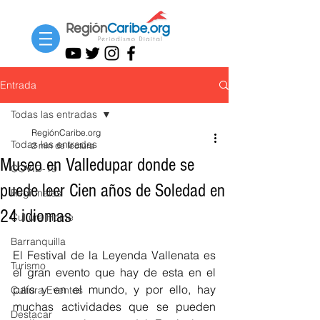
Entrada
Todas las entradas
RegiónCaribe.org
Todas las entradas
2 min de lectura
Museo en Valledupar donde se
COVID-19
puede leer Cien años de Soledad en
Regionales
24 idiomas
Cultura Home
Barranquilla
El Festival de la Leyenda Vallenata es 
Turismo
el gran evento que hay de esta en el 
país y en el mundo, y por ello, hay 
Cultura Eventos
muchas actividades que se pueden 
Destacar