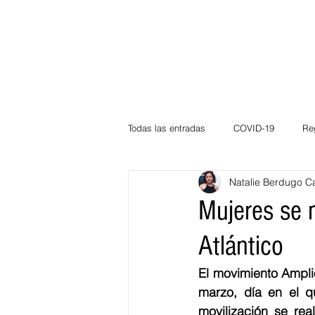
Todas las entradas
COVID-19
Re
Natalie Berdugo C
Deportes
Atlántico
La Guaj
Mujeres se 
Atlántico
Córdoba
Bloggeros
Herma
El movimiento Ampli
marzo, día en el q
Carnaval
Educación
BID
movilización se rea