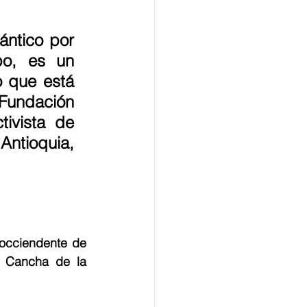
ántico por 
po, es un 
 que está 
Fundación 
ivista de 
tioquia,  
occiendente de 
a Cancha de la 