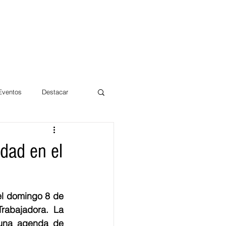
 Eventos
Destacar
Magdalena
dad en el
mentos
Día 10/10 2017
el domingo 8 de 
rabajadora. La 
 una agenda de 