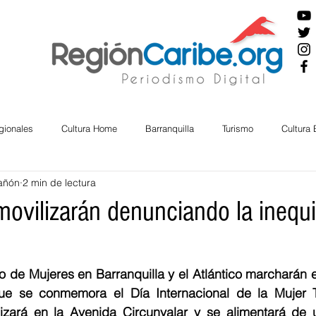
gionales
Cultura Home
Barranquilla
Turismo
Cultura
añón
2 min de lectura
ira
Cesar
English
San Andres
Bolívar
Sucre
movilizarán denunciando la inequi
nos Mayores
Economía
RAP CARIBE
Política
Docu
o de Mujeres en Barranquilla y el Atlántico marcharán 
ue se conmemora el Día Internacional de la Mujer T
BIENESTAR
AMBIENTAL
AFRO
lizará en la Avenida Circunvalar y se alimentará de