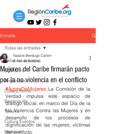
Entrada
Todas las entradas
Natalie Berdugo Cañón
Todas las entradas
2 min de lectura
Mujeres del Caribe firmarán pacto
COVID-19
por la no violencia en el conflicto
Regionales
#ÁgoraDeMjujeres
 La Comisión de la 
Cultura Home
Verdad impulsa este espacio de 
Barranquilla
diálogo social, en marco del Día de la 
No Violencia Contra las Mujeres y en 
Turismo
desarrollo de los procesos de 
Cultura Eventos
dignificación de las mujeres, víctimas 
Destacar
del conflicto.