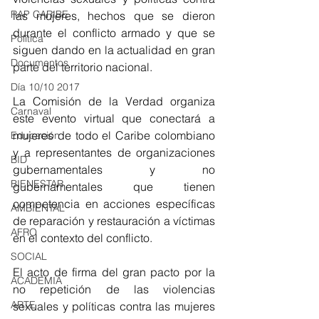
RAP CARIBE
las mujeres, hechos que se dieron 
durante el conflicto armado y que se 
Política
siguen dando en la actualidad en gran 
Documentos
parte del territorio nacional.
Día 10/10 2017
La Comisión de la Verdad organiza 
Carnaval
este evento virtual que conectará a 
mujeres de todo el Caribe colombiano 
Educación
y a representantes de organizaciones 
BID
gubernamentales y no 
BIENESTAR
gubernamentales que tienen 
competencia en acciones específicas 
AMBIENTAL
de reparación y restauración a víctimas 
AFRO
en el contexto del conflicto.
SOCIAL
El acto de firma del gran pacto por la 
ACADEMIA
no repetición de las violencias 
ARTE
sexuales y políticas contra las mujeres 