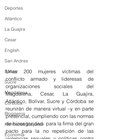
Deportes
Atlántico
La Guajira
Cesar
English
San Andres
Unas 200 mujeres víctimas del 
Bolívar
conflicto armado y lideresas de 
Sucre
organizaciones sociales del 
Magdalena
Magdalena, Cesar, La Guajira, 
Atlántico, Bolívar, Sucre y Córdoba se 
Córdoba
reunirán de manera virtual –y en parte 
Bloggeros
presencial, cumpliendo con las normas 
de bioseguridad- para la firma del gran 
Hermanos Mayores
pacto para la no repetición de las 
Economía
violencias sexuales y políticas contra 