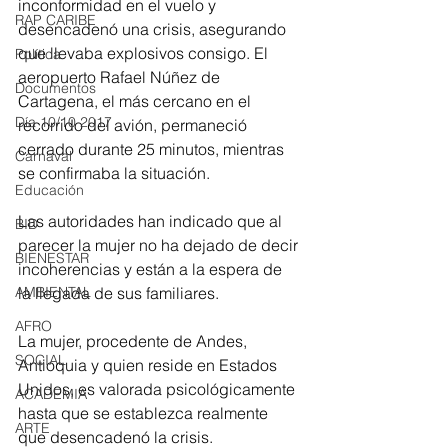
inconformidad en el vuelo y 
RAP CARIBE
desencadenó una crisis, asegurando 
que llevaba explosivos consigo. El 
Política
aeropuerto Rafael Núñez de 
Documentos
Cartagena, el más cercano en el 
Día 10/10 2017
recorrido del avión, permaneció 
cerrado durante 25 minutos, mientras 
Carnaval
se confirmaba la situación.
Educación
Las autoridades han indicado que al 
BID
parecer la mujer no ha dejado de decir 
BIENESTAR
incoherencias y están a la espera de 
la llegada de sus familiares.
AMBIENTAL
AFRO
La mujer, procedente de Andes, 
SOCIAL
Antioquia y quien reside en Estados 
Unidos, es valorada psicológicamente 
ACADEMIA
hasta que se establezca realmente 
ARTE
que desencadenó la crisis.