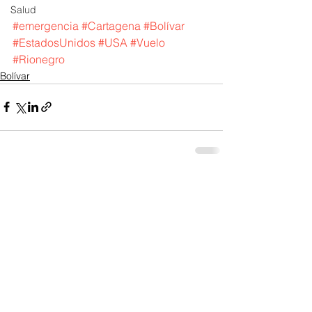
Salud
#emergencia
#Cartagena
#Bolívar
#EstadosUnidos
#USA
#Vuelo
#Rionegro
Bolívar
Ver todo
Entradas recientes