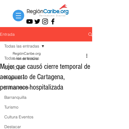
Entrada
Todas las entradas
RegiónCaribe.org
Todas las entradas
1 min de lectura
Mujer que causó cierre temporal de
COVID-19
aeropuerto de Cartagena,
Regionales
permanece hospitalizada
Cultura Home
Barranquilla
Turismo
Cultura Eventos
Destacar