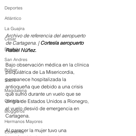
Deportes
Atlántico
La Guajira
Archivo de referencia del aeropuerto 
Cesar
de Cartagena. | 
Cortesía aeropuerto 
English
Rafael Núñez.
San Andres
Bajo observación médica en la clínica 
Bolívar
psiquiátrica de La Misericordia, 
permanece hospitalizada la 
Sucre
antioqueña que debido a una crisis 
Magdalena
que sufrió durante un vuelo que se 
dirigía de Estados Unidos a Rionegro, 
Córdoba
el vuelo desvió de emergencia en 
Bloggeros
Cartagena.
Hermanos Mayores
Al parecer la mujer tuvo una 
Economía