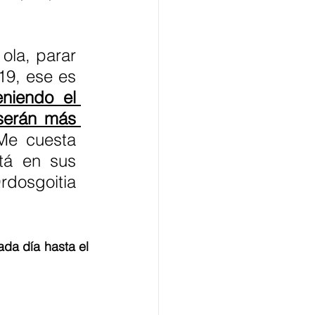
la, parar 
9, ese es 
niendo el 
serán más 
Me cuesta 
tá en sus 
dosgoitia 
ada día hasta el 