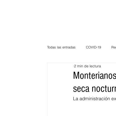
Todas las entradas
COVID-19
Re
2 min de lectura
Deportes
Atlántico
La Guaj
Monterianos
seca noctur
Córdoba
Bloggeros
Herma
La administración e
Carnaval
Educación
BID