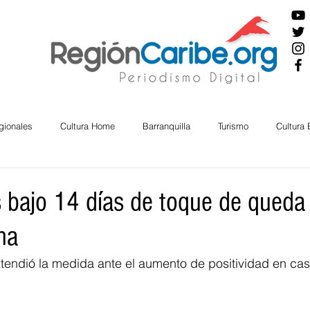
gionales
Cultura Home
Barranquilla
Turismo
Cultura
ira
Cesar
English
San Andres
Bolívar
Sucre
 bajo 14 días de toque de queda 
na
nos Mayores
Economía
RAP CARIBE
Política
Docu
xtendió la medida ante el aumento de positividad en ca
BIENESTAR
AMBIENTAL
AFRO