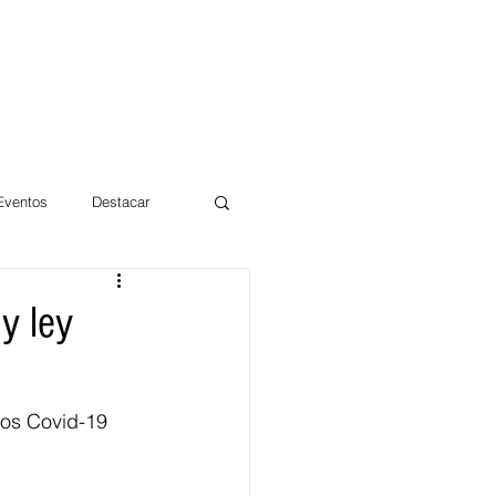
 Eventos
Destacar
Magdalena
y ley
mentos
Día 10/10 2017
sos Covid-19