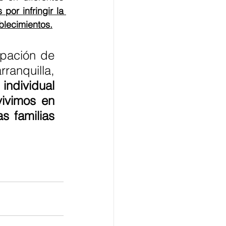
or infringir la 
blecimientos.
pación de 
anquilla, 
ndividual 
vimos en 
 familias 