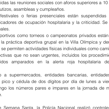
idas las reuniones sociales con aforos superiores a 1
utizos, asambleas y cumpleaños. 
estivales o ferias presenciales están suspendidas 
icadores de ocupación hospitalaria y la criticidad. Se 
ales. 
portivos como torneos o campeonatos privados están
a la práctica deportiva grupal en la Villa Olímpica y d
 se permiten actividades físicas individuales como camin
ectivas que no sean urgentes, incluidos los procedimie
idos amparados en la alerta roja hospitalaria de
o a supermercados, entidades bancarias, entidades 
el pico y cédula de dos dígitos por día de lunes a vier
go los números pares e impares en la jornada de ma
e.
 Semana Santa, la Policía Nacional realizó controles