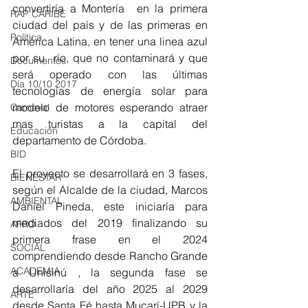
convertiría a Montería  en la primera 
RAP CARIBE
ciudad del país y de las primeras en 
Política
América Latina, en tener una linea azul 
por su  río, que no contaminará y que 
Documentos
será operado con las últimas 
Día 10/10 2017
tecnologías de energía solar para 
modelo de motores esperando atraer 
Carnaval
mas turistas a la capital del 
Educación
departamento de Córdoba. 
BID
El proyecto se desarrollará en 3 fases, 
BIENESTAR
según el Alcalde de la ciudad, Marcos 
AMBIENTAL
Daniel Pineda, este iniciaría para 
mediados del 2019 finalizando su 
AFRO
primera frase en el 2024 
SOCIAL
comprendiendo desde Rancho Grande 
ACADEMIA
a Unisinú , la segunda fase se 
desarrollaría del año 2025 al 2029 
ARTE
desde Santa Fé hasta Mucarí-UPB y la 