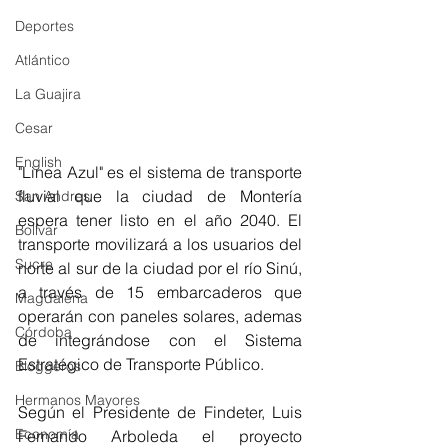
Deportes
Atlántico
La Guajira
Cesar
English
"Linea Azul" es el sistema de transporte 
fluvial que la ciudad de Montería 
San Andres
espera tener listo en el año 2040. El 
Bolívar
transporte movilizará a los usuarios del 
Sucre
norte al sur de la ciudad por el río Sinú, 
a través de 15 embarcaderos que 
Magdalena
operarán con paneles solares, ademas 
Córdoba
de integrándose con el Sistema 
Estratégico de Transporte Público. 
Bloggeros
Hermanos Mayores
Según el Presidente de Findeter, Luis 
Economía
Fernando Arboleda el proyecto  