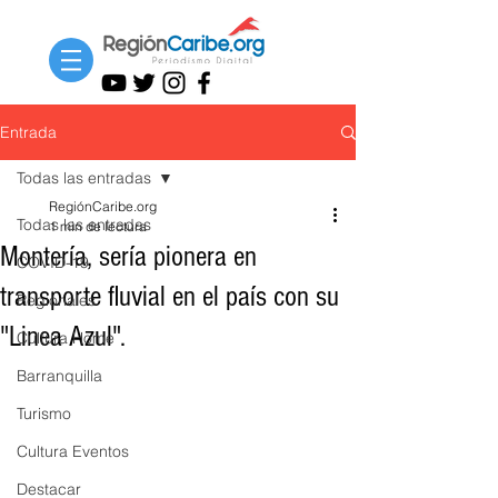
Entrada
Todas las entradas
RegiónCaribe.org
Todas las entradas
1 min de lectura
Montería, sería pionera en
COVID-19
transporte fluvial en el país con su
Regionales
"Linea Azul".
Cultura Home
Barranquilla
Turismo
Cultura Eventos
Destacar