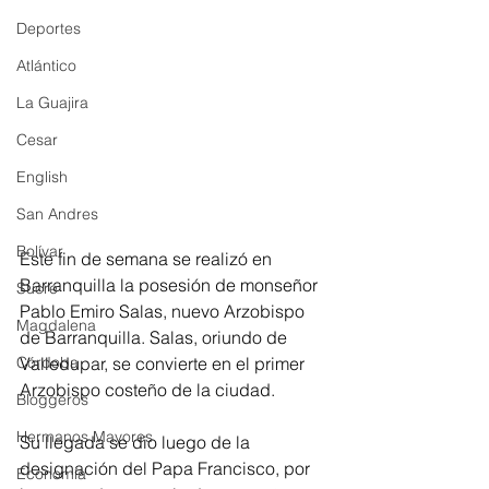
Deportes
Atlántico
La Guajira
Cesar
English
San Andres
Bolívar
Este fin de semana se realizó en 
Barranquilla la posesión de monseñor 
Sucre
Pablo Emiro Salas, nuevo Arzobispo 
Magdalena
de Barranquilla. Salas, oriundo de 
Córdoba
Valledupar, se convierte en el primer 
Arzobispo costeño de la ciudad.
Bloggeros
Hermanos Mayores
Su llegada se dio luego de la 
designación del Papa Francisco, por 
Economía