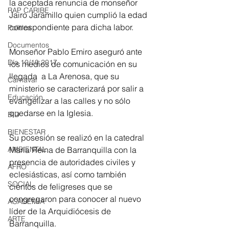
la aceptada renuncia de monseñor 
RAP CARIBE
Jairo Jaramillo quien cumplió la edad 
correspondiente para dicha labor.
Política
Documentos
Monseñor Pablo Emiro aseguró ante 
Día 10/10 2017
los medios de comunicación en su 
llegada  a La Arenosa, que su 
Carnaval
ministerio se caracterizará por salir a 
Educación
evangelizar a las calles y no sólo 
quedarse en la Iglesia.
BID
BIENESTAR
Su posesión se realizó en la catedral 
AMBIENTAL
María Reina de Barranquilla con la 
presencia de autoridades civiles y 
AFRO
eclesiásticas, así como también 
SOCIAL
cientos de feligreses que se 
congregaron para conocer al nuevo 
ACADEMIA
líder de la Arquidiócesis de 
ARTE
Barranquilla.