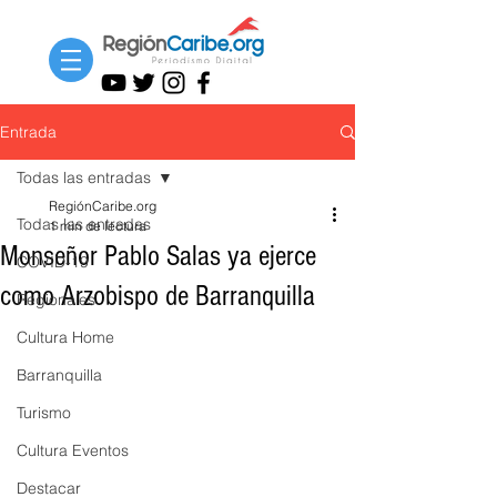
Entrada
Todas las entradas
RegiónCaribe.org
Todas las entradas
1 min de lectura
Monseñor Pablo Salas ya ejerce
COVID-19
como Arzobispo de Barranquilla
Regionales
Cultura Home
Barranquilla
Turismo
Cultura Eventos
Destacar