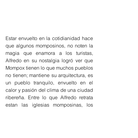
Estar envuelto en la cotidianidad hace 
que algunos momposinos, no noten la 
magia que enamora a los turistas, 
Alfredo en su nostalgia logró ver que 
Mompox tienen lo que muchos pueblos 
no tienen; mantiene su arquitectura, es 
un pueblo tranquilo, envuelto en el 
calor y pasión del clima de una ciudad 
ribereña. Entre lo que Alfredo retrata 
estan las iglesias momposinas, los 
atardeceres, su gente trabajadora y la 
devoción de su pueblo a la fe católica.
El cronista cree que nació con la 