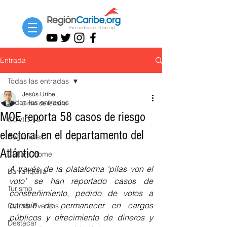
Entrada
Todas las entradas
Jesús Uribe
Todas las entradas
2 min de lectura
MOE reporta 58 casos de riesgo
COVID-19
electoral en el departamento del
Regionales
Atlántico
Cultura Home
A través de la plataforma 'pilas von el 
Barranquilla
voto' se han reportado casos de 
Turismo
constreñimiento, pedido de votos a 
cambio de permanecer en cargos 
Cultura Eventos
públicos y ofrecimiento de dineros y 
Destacar