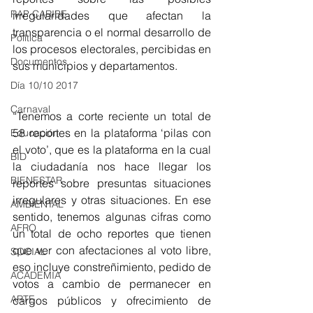
RAP CARIBE
irregularidades que afectan la 
transparencia o el normal desarrollo de 
Política
los procesos electorales, percibidas en 
Documentos
sus municipios y departamentos.
Día 10/10 2017
Carnaval
“Tenemos a corte reciente un total de 
58 reportes en la plataforma ‘pilas con 
Educación
el voto’, que es la plataforma en la cual 
BID
la ciudadanía nos hace llegar los 
BIENESTAR
reportes sobre presuntas situaciones 
irregulares y otras situaciones. En ese 
AMBIENTAL
sentido, tenemos algunas cifras como 
AFRO
un total de ocho reportes que tienen 
que ver con afectaciones al voto libre, 
SOCIAL
eso incluye constreñimiento, pedido de 
ACADEMIA
votos a cambio de permanecer en 
ARTE
cargos públicos y ofrecimiento de 