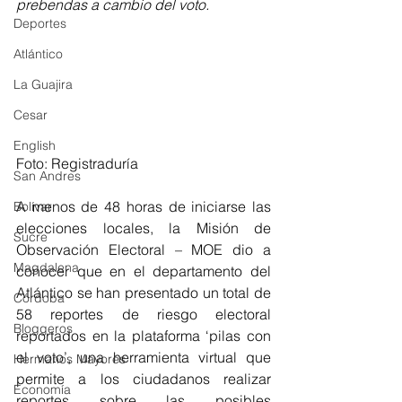
prebendas a cambio del voto.
Deportes
Atlántico
La Guajira
Cesar
English
Foto: Registraduría
San Andres
A menos de 48 horas de iniciarse las 
Bolívar
elecciones locales, la Misión de 
Sucre
Observación Electoral – MOE dio a 
Magdalena
conocer que en el departamento del 
Atlántico se han presentado un total de 
Córdoba
58 reportes de riesgo electoral 
Bloggeros
reportados en la plataforma ‘pilas con 
el voto’, una herramienta virtual que 
Hermanos Mayores
permite a los ciudadanos realizar 
Economía
reportes sobre las posibles 