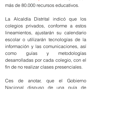
más de 80.000 recursos educativos.
La Alcaldía Distrital indicó que los 
colegios privados, conforme a estos 
lineamientos, ajustarán su calendario 
escolar o utilizarán tecnologías de la 
información y las comunicaciones, así 
como guías y metodologías 
desarrolladas por cada colegio, con el 
fin de no realizar clases presenciales.
Ces de anotar, que el Gobierno 
Nacional dispuso de una guía de 
orientación para las familias y un 
servicio de atención al ciudadano, de 
forma telefónica y digital, de 7:00 a.m. a 
7:00 p.m. Todos los días de la semana, 
en la línea 018000910122, con el fin de 