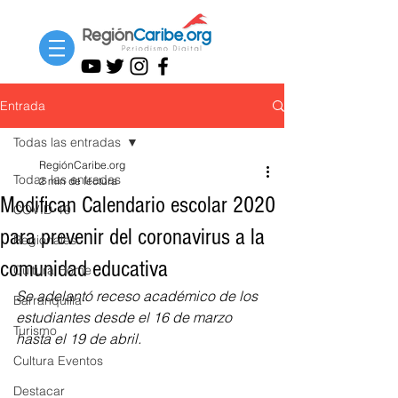
Entrada
Todas las entradas
RegiónCaribe.org
Todas las entradas
2 min de lectura
Modifican Calendario escolar 2020
COVID-19
para prevenir del coronavirus a la
Regionales
comunidad educativa
Cultura Home
Se adelantó receso académico de los 
Barranquilla
estudiantes desde el 16 de marzo 
Turismo
hasta el 19 de abril.
Cultura Eventos
Destacar