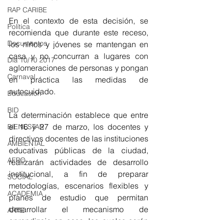
RAP CARIBE
En el contexto de esta decisión, se 
Política
recomienda que durante este receso, 
Documentos
los niños y jóvenes se mantengan en 
casa y no concurran a lugares con 
Día 10/10 2017
aglomeraciones de personas y pongan 
Carnaval
en práctica las medidas de 
autocuidado.
Educación
BID
La determinación establece que entre 
el 16 y 27 de marzo, los docentes y 
BIENESTAR
directivos docentes de las instituciones 
AMBIENTAL
educativas públicas de la ciudad, 
AFRO
realizarán actividades de desarrollo 
institucional, a fin de preparar 
SOCIAL
metodologías, escenarios flexibles y 
ACADEMIA
planes de estudio que permitan 
desarrollar el mecanismo de 
ARTE