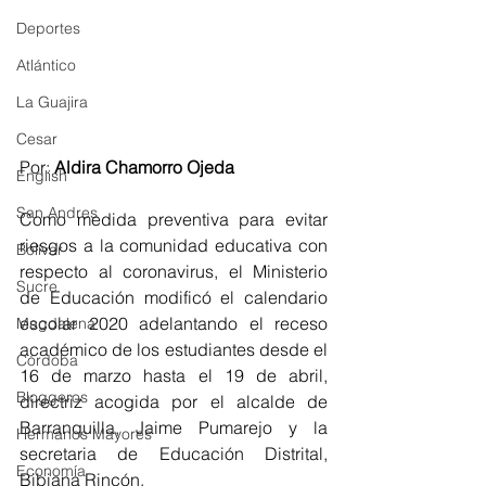
Deportes
Atlántico
La Guajira
Cesar
Por: 
Aldira Chamorro Ojeda
English
San Andres
Como medida preventiva para evitar 
riesgos a la comunidad educativa con 
Bolívar
respecto al coronavirus, el Ministerio 
Sucre
de Educación modificó el calendario 
escolar 2020 adelantando el receso 
Magdalena
académico de los estudiantes desde el 
Córdoba
16 de marzo hasta el 19 de abril, 
Bloggeros
directriz acogida por el alcalde de 
Barranquilla, Jaime Pumarejo y la 
Hermanos Mayores
secretaria de Educación Distrital, 
Economía
Bibiana Rincón.