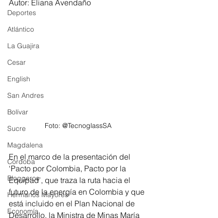
Autor: Eliana Avendaño
Deportes
Atlántico
La Guajira
Cesar
English
San Andres
Bolívar
Foto: @TecnoglassSA
Sucre
Magdalena
En el marco de la presentación del 
Córdoba
‘Pacto por Colombia, Pacto por la 
Bloggeros
Equipad’, que traza la ruta hacia el 
futuro de la energía en Colombia y que 
Hermanos Mayores
está incluido en el Plan Nacional de 
Economía
Desarrollo, la Ministra de Minas María 