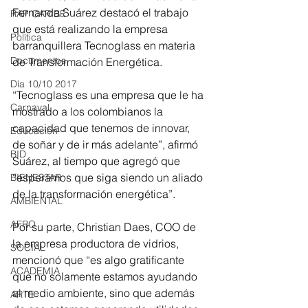
Fernanda Suárez destacó el trabajo 
RAP CARIBE
que está realizando la empresa 
Política
barranquillera Tecnoglass en materia 
Documentos
de Transformación Energética.
Día 10/10 2017
“Tecnoglass es una empresa que le ha 
Carnaval
mostrado a los colombianos la 
capacidad que tenemos de innovar, 
Educación
de soñar y de ir más adelante”, afirmó 
BID
Suárez, al tiempo que agregó que 
“esperamos que siga siendo un aliado 
BIENESTAR
de la transformación energética”.
AMBIENTAL
AFRO
Por su parte, Christian Daes, COO de 
la empresa productora de vidrios, 
SOCIAL
mencionó que “es algo gratificante 
ACADEMIA
que no solamente estamos ayudando 
al medio ambiente, sino que además 
ARTE