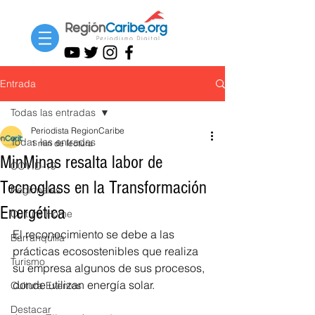
Entrada
Todas las entradas
Periodista RegionCaribe
Todas las entradas
1 min de lectura
MinMinas resalta labor de
COVID-19
Tecnoglass en la Transformación
Regionales
Energética
Cultura Home
El reconocimiento se debe a las 
Barranquilla
prácticas ecosostenibles que realiza 
Turismo
su empresa algunos de sus procesos, 
donde utilizan energía solar.
Cultura Eventos
Destacar