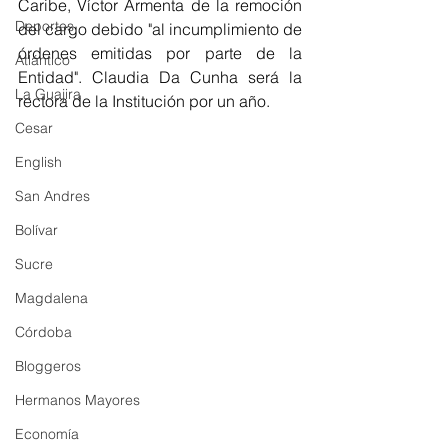
Caribe, Víctor Armenta de la remoción 
Deportes
del cargo debido "al incumplimiento de 
órdenes emitidas por parte de la 
Atlántico
Entidad". Claudia Da Cunha será la 
La Guajira
rectora de la Institución por un año.
Cesar
English
San Andres
Bolívar
Sucre
Magdalena
Córdoba
Bloggeros
Hermanos Mayores
Economía