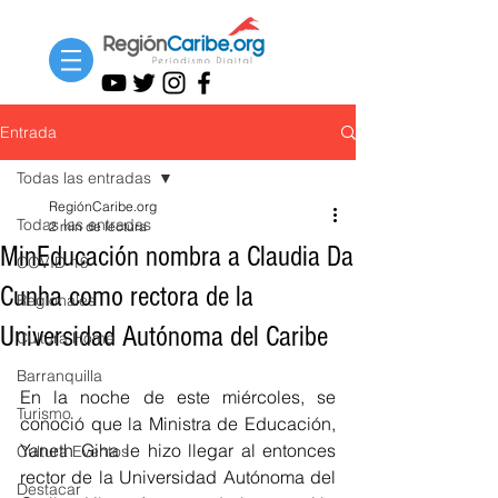
Entrada
Todas las entradas
RegiónCaribe.org
Todas las entradas
2 min de lectura
MinEducación nombra a Claudia Da
COVID-19
Cunha como rectora de la
Regionales
Universidad Autónoma del Caribe
Cultura Home
Barranquilla
En la noche de este miércoles, se 
Turismo
conoció que la Ministra de Educación, 
Yaneth Giha le hizo llegar al entonces 
Cultura Eventos
rector de la Universidad Autónoma del 
Destacar