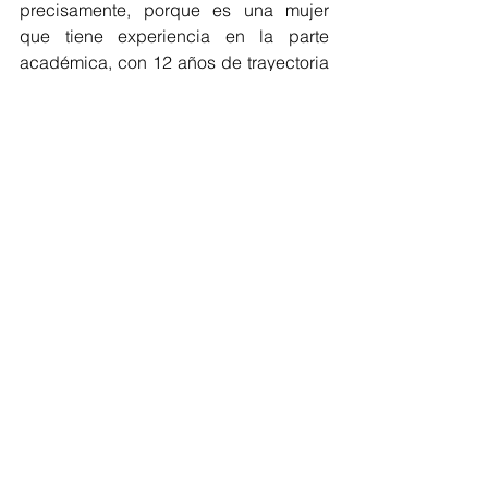
precisamente, porque es una mujer 
que tiene experiencia en la parte 
académica, con 12 años de trayectoria 
en una institución como la Uninorte, y 
también en la parte administrativa”, 
precisó la Ministra de Educación 
Nacional Yaneth Giha.
Barranquilla
Ver todo
Entradas recientes