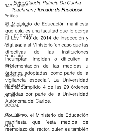
 Foto: Claudia Patricia Da Cunha 
RAP CARIBE
Tcachman / 
Tomada de Facebook
Política
El Ministerio de Educación manifiesta 
Documentos
que esta es una facultad que le otorga 
Día 10/10 2017
la Ley 1740 de 2014 de Inspección y 
Vigilancia al Ministerio "en caso que las 
Carnaval
directivas de las instituciones 
Educación
incumplan, impidan o dificulten la 
BID
implementación de las medidas u 
órdenes adoptadas, como parte de la 
BIENESTAR
vigilancia especial". La Universidad 
AMBIENTAL
habría cumplido 4 de las 29 órdenes 
emitidas por parte de la Universidad 
AFRO
Autónoma del Caribe.
SOCIAL
Por último, el Ministerio de Educación 
ACADEMIA
manifiesta que "esta medida de 
ARTE
reemplazo del rector, quien es también 