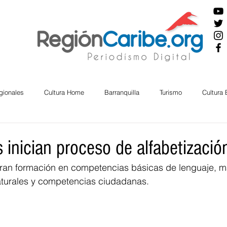
gionales
Cultura Home
Barranquilla
Turismo
Cultura
ira
Cesar
English
San Andres
Bolívar
Sucre
 inician proceso de alfabetizació
biran formación en competencias básicas de lenguaje, m
nos Mayores
Economía
RAP CARIBE
Política
Docu
naturales y competencias ciudadanas.
BIENESTAR
AMBIENTAL
AFRO