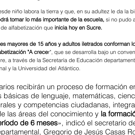
de niño labora la tierra y que, en su adultez le da la bi
drá tomar lo más importante de la escuela,
 si no pudo as
de alfabetización que 
inicia hoy en Sucre. 
es mayores de 15 años y adultos iletrados conforman lo
abetización "A crece
r", que se desarrolla bajo un conven
, a través de la Secretaría de Educación departamental
l y la Universidad del Atlántico.
arios recibirán un proceso de formación e
 básicas de lenguaje, matemáticas, cienc
urales y competencias ciudadanas, integr
le las áreas del conocimiento y 
la formaci
eríodo de 6 meses
», indicó el secretario d
partamental, Gregorio de Jesús Casas Ro