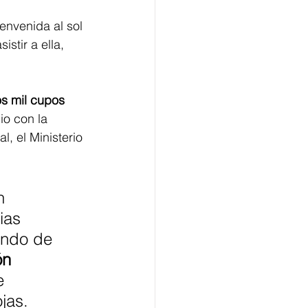
envenida al sol 
istir a ella, 
s mil cupos 
io con la 
, el Ministerio 
n 
ias 
ando de 
ón 
e 
jas.