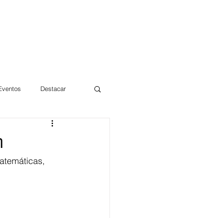
 Eventos
Destacar
Magdalena
n
atemáticas, 
mentos
Día 10/10 2017