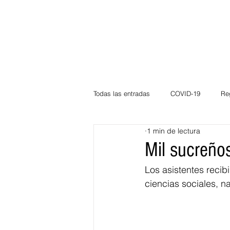
Todas las entradas
COVID-19
Re
1 min de lectura
Deportes
Atlántico
La Guaj
Mil sucreños
Los asistentes reci
Córdoba
Bloggeros
Herma
ciencias sociales, 
Carnaval
Educación
BID