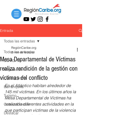
Entrada
Todas las entradas
RegiónCaribe.org
Todas las entradas
2 min de lectura
Mesa Departamental de Víctimas
COVID-19
realiza rendición de la gestión con
Regionales
víctimas del conflicto
Cultura Home
En el Atlántico habitan alrededor de 
Barranquilla
145 mil víctimas. En los últimos años la 
Turismo
Mesa Departamental de Víctimas ha 
realizado diferentes actividades en la 
Cultura Eventos
que participan víctimas de la violencia 
Destacar