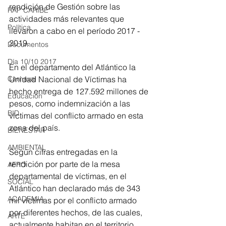
rendición de Gestión sobre las 
RAP CARIBE
actividades más relevantes que 
Política
llevaron a cabo en el período 2017 - 
2019.
Documentos
Día 10/10 2017
En el departamento del Atlántico la 
Unidad Nacional de Víctimas ha 
Carnaval
hecho entrega de 127.592 millones de 
Educación
pesos, como indemnización a las 
BID
víctimas del conflicto armado en esta 
zona del país.
BIENESTAR
AMBIENTAL
Según cifras entregadas en la 
rendición por parte de la mesa 
AFRO
departamental de víctimas, en el 
SOCIAL
Atlántico han declarado más de 343 
ACADEMIA
mil víctimas por el conflicto armado 
por diferentes hechos, de las cuales, 
ARTE
actualmente habitan en el territorio 