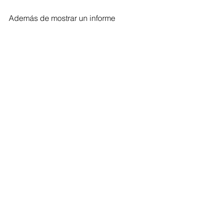
Además de mostrar un informe 
detallado de las actividades que 
realizan, la mesa de víctimas hizo un 
requerimiento al Gobierno Nacional, 
que tienen que ver con que se les 
tenga en cuenta como población 
vulnerable.
Atlántico
Ver todo
Entradas recientes