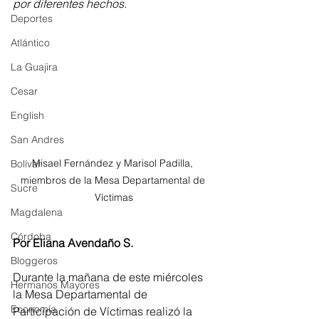
por diferentes hechos.
Deportes
Atlántico
La Guajira
Cesar
English
San Andres
Misael Fernández y Marisol Padilla, 
Bolívar
miembros de la Mesa Departamental de 
Sucre
Víctimas
Magdalena
Córdoba
Por Eliana Avendaño S.
Bloggeros
Durante la mañana de este miércoles 
Hermanos Mayores
la Mesa Departamental de 
Economía
Participación de Víctimas realizó la 