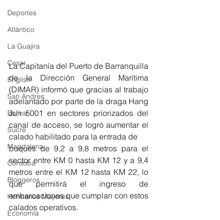
Deportes
Atlántico
La Guajira
Cesar
La Capitanía del Puerto de Barranquilla 
de la Dirección General Marítima 
English
(DIMAR) informó que gracias al trabajo 
San Andres
adelantado por parte de la draga Hang 
Jun 5001 en sectores priorizados del 
Bolívar
canal de acceso, se logró aumentar el 
Sucre
calado habilitado para la entrada de 
Magdalena
buques de 9,2 a 9,8 metros para el 
sector entre KM 0 hasta KM 12 y a 9,4 
Córdoba
metros entre el KM 12 hasta KM 22, lo 
Bloggeros
que permitirá el ingreso de 
embarcaciones que cumplan con estos 
Hermanos Mayores
calados operativos.
Economía