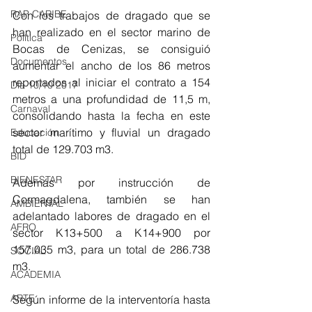
RAP CARIBE
Con los trabajos de dragado que se 
han realizado en el sector marino de 
Política
Bocas de Cenizas, se consiguió 
Documentos
aumentar el ancho de los 86 metros 
reportados al iniciar el contrato a 154 
Día 10/10 2017
metros a una profundidad de 11,5 m, 
Carnaval
consolidando hasta la fecha en este 
sector marítimo y fluvial un dragado 
Educación
total de 129.703 m3.
BID
BIENESTAR
Además por instrucción de 
Cormagdalena, también se han 
AMBIENTAL
adelantado labores de dragado en el 
AFRO
sector K13+500 a K14+900 por 
157.035 m3, para un total de 286.738 
SOCIAL
m3.
ACADEMIA
ARTE
Según informe de la interventoría hasta 