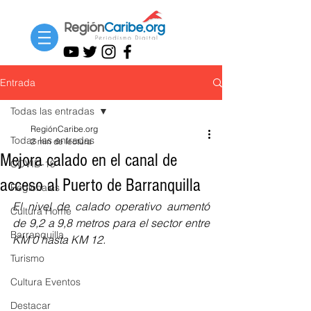
Entrada
Todas las entradas
RegiónCaribe.org
Todas las entradas
2 min de lectura
Mejora calado en el canal de
COVID-19
acceso al Puerto de Barranquilla
Regionales
El nivel de calado operativo aumentó 
Cultura Home
de 
9,2 a 9,8 metros para el sector entre 
Barranquilla
KM 0 hasta KM 12.
Turismo
Cultura Eventos
Destacar