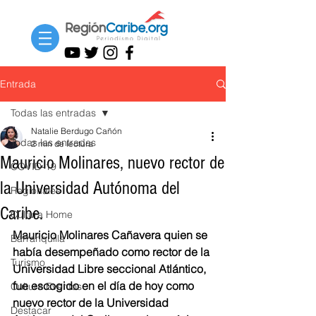
Entrada
Todas las entradas
Natalie Berdugo Cañón
Todas las entradas
2 min de lectura
Mauricio Molinares, nuevo rector de
COVID-19
la Universidad Autónoma del
Regionales
Caribe.
Cultura Home
Mauricio Molinares Cañavera quien se 
Barranquilla
había desempeñado como rector de la 
Turismo
Universidad Libre seccional Atlántico,  
fue escogido 
en el día de hoy
 como 
Cultura Eventos
nuevo rector de la Universidad 
Destacar