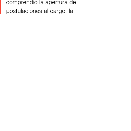
comprendió la apertura de 
postulaciones al cargo, la 
revisión de la completitud de 
las hojas de vida postuladas, 
así como de la ideoneidad en 
las funciones desempeñadas 
previamente por los 
aspirantes. 
Comunicó La Universidad Autónoma 
del Caribe 
En el sector oficial se desempeñó 
como Procurador Provincial de Santa 
Marta, además de asesor de 
importantes entidades del sector 
público como la Gobernación del 
Atlántico, la Alcaldía Municipal de 