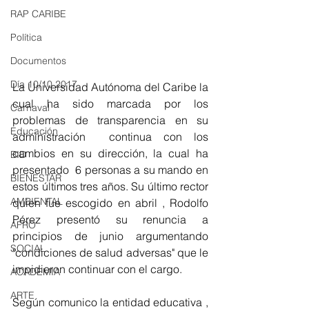
RAP CARIBE
Política
Documentos
Día 10/10 2017
La Universidad Autónoma del Caribe la 
cual ha sido marcada por los 
Carnaval
problemas de transparencia en su 
Educación
administración  continua con los 
cambios en su dirección, la cual ha 
BID
presentado  6 personas a su mando en 
BIENESTAR
estos últimos tres años. Su último rector 
AMBIENTAL
quien fue escogido en abril 
, Rodolfo 
Pérez presentó su renuncia a 
AFRO
principios de junio argumentando 
SOCIAL
"condiciones de salud adversas" que le 
impidieron continuar con el cargo. 
ACADEMIA
ARTE
Según comunico la entidad educativa , 