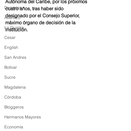
Autónoma del Caribe, por los próximos 
Deportes
cuatro años, tras haber sido 
designado por el Consejo Superior, 
Atlántico
máximo órgano de decisión de la 
La Guajira
institución.
Cesar
English
San Andres
Bolívar
Sucre
Magdalena
Córdoba
Bloggeros
Hermanos Mayores
Economía