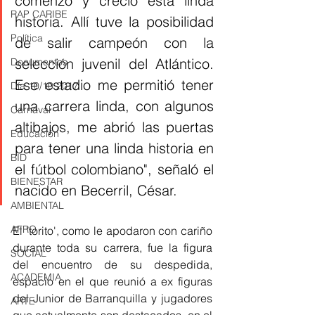
comenzó y creció ésta linda 
RAP CARIBE
historia. Allí tuve la posibilidad 
Política
de salir campeón con la 
selección juvenil del Atlántico. 
Documentos
Ese estadio me permitió tener 
Día 10/10 2017
una carrera linda, con algunos 
Carnaval
altibajos, me abrió las puertas 
Educación
para tener una linda historia en 
BID
el fútbol colombiano", señaló el 
BIENESTAR
nacido en Becerril, César. 
AMBIENTAL
AFRO
El 'torito', como le apodaron con cariño 
durante toda su carrera, fue la figura 
SOCIAL
del encuentro de su despedida, 
ACADEMIA
espacio en el que reunió a ex figuras 
del Junior de Barranquilla y jugadores 
ARTE
que actualmente son destacados  en el 