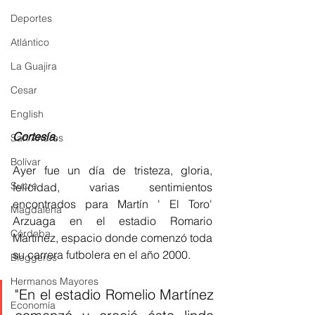
Deportes
Atlántico
La Guajira
Cesar
English
Cortesía.
San Andres
Bolívar
Ayer fue un día de tristeza, gloria, 
Sucre
felicidad, varias sentimientos 
encontrados para Martín ' El Toro' 
Magdalena
Arzuaga en el estadio Romario 
Córdoba
Martínez, espacio donde comenzó toda 
su carrera futbolera en el año 2000. 
Bloggeros
Hermanos Mayores
"En el estadio Romelio Martínez  
Economía