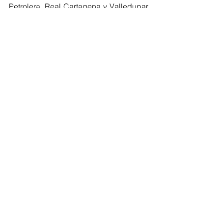
Petrolera, Real Cartagena y Valledupar 
F.C de Colombia. 
Ahora Martín seguirá con el fútbol pero 
desde otro espacio, aquél donde 
mostrará toda su experiencia.
Deportes
Ver todo
Entradas recientes