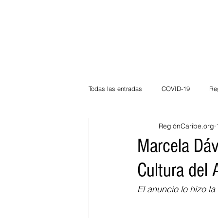
Todas las entradas
COVID-19
Re
RegiónCaribe.org
Deportes
Atlántico
La Guaj
Marcela Dáv
Cultura del 
Córdoba
Bloggeros
Herma
El anuncio lo hizo l
Carnaval
Educación
BID