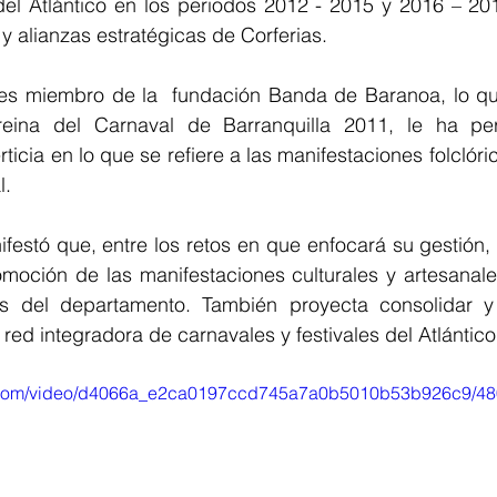
el Atlántico en los periodos 2012 - 2015 y 2016 – 2019
y alianzas estratégicas de Corferias.
es miembro de la  fundación Banda de Baranoa, lo q
eina del Carnaval de Barranquilla 2011, le ha perm
icia en lo que se refiere a las manifestaciones folclóric
l.
estó que, entre los retos en que enfocará su gestión, 
omoción de las manifestaciones culturales y artesanale
vas del departamento. También proyecta consolidar y
red integradora de carnavales y festivales del Atlántico
tic.com/video/d4066a_e2ca0197ccd745a7a0b5010b53b926c9/48