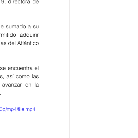
; directora de 
ue sumado a su 
itido adquirir 
as del Atlántico 
se encuentra el 
s, así como las 
 avanzar en la 
.
0p/mp4/file.mp4