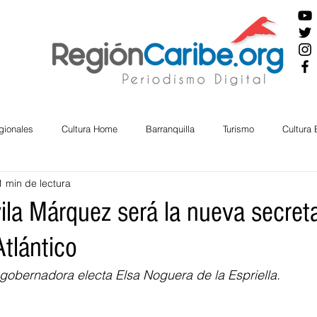
gionales
Cultura Home
Barranquilla
Turismo
Cultura
1 min de lectura
ira
Cesar
English
San Andres
Bolívar
Sucre
ila Márquez será la nueva secreta
Atlántico
nos Mayores
Economía
RAP CARIBE
Política
Docu
a gobernadora electa Elsa Noguera de la Espriella.
BIENESTAR
AMBIENTAL
AFRO