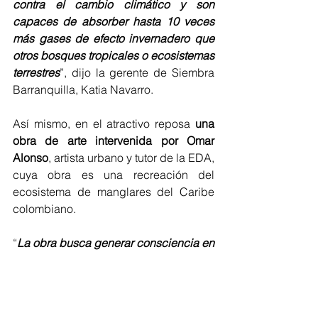
contra el cambio climático y son 
capaces de absorber hasta 10 veces 
más gases de efecto invernadero que 
otros bosques tropicales o ecosistemas 
terrestres
”, dijo la gerente de Siembra 
Barranquilla, Katia Navarro.
Así mismo, en el atractivo reposa 
una 
obra de arte intervenida por Omar 
Alonso
, artista urbano y tutor de la EDA, 
cuya obra es una recreación del 
ecosistema de manglares del Caribe 
colombiano.
“
La obra busca generar consciencia en 
el visitante
, que este logre apreciar el 
valor del ecosistema a través de una 
reminiscencia plástica del río 
Magdalena como arteria vital de 