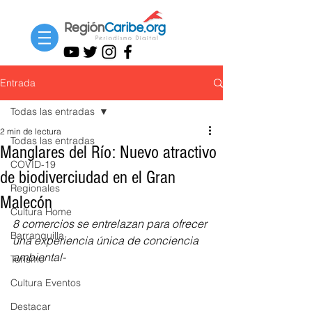
Entrada
Todas las entradas
2 min de lectura
Todas las entradas
Manglares del Río: Nuevo atractivo
COVID-19
de biodiverciudad en el Gran
Regionales
Malecón
Cultura Home
8 comercios se entrelazan para ofrecer 
Barranquilla
una experiencia única de conciencia 
ambiental-
Turismo
Cultura Eventos
Destacar