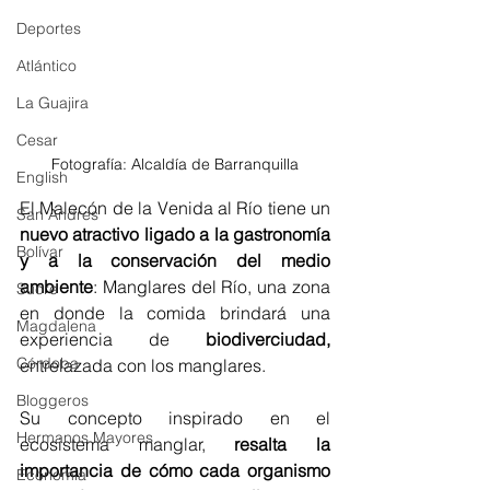
Deportes
Atlántico
La Guajira
Cesar
Fotografía: Alcaldía de Barranquilla
English
El Malecón de la Venida al Río tiene un 
San Andres
nuevo atractivo ligado a la gastronomía 
Bolívar
y a la conservación del medio 
ambiente
: Manglares del Río, una zona 
Sucre
en donde la comida brindará una 
Magdalena
experiencia de 
biodiverciudad,
Córdoba
entrelazada con los manglares. 
Bloggeros
Su concepto inspirado en el 
Hermanos Mayores
ecosistema manglar, 
resalta la 
importancia de cómo cada organismo 
Economía