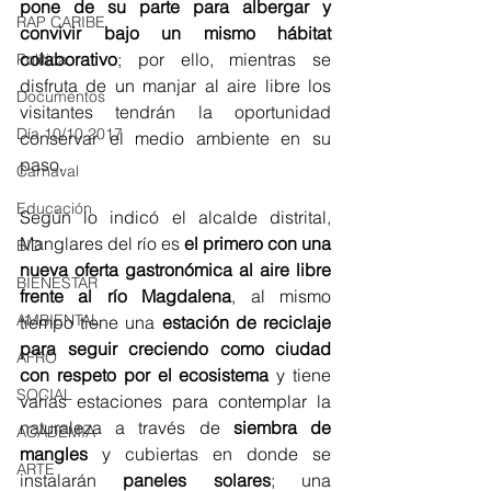
pone de su parte para albergar y 
RAP CARIBE
convivir bajo un mismo hábitat 
colaborativo
; por ello, mientras se 
Política
disfruta de un manjar al aire libre los 
Documentos
visitantes tendrán la oportunidad 
Día 10/10 2017
conservar el medio ambiente en su 
paso.
Carnaval
Educación
Según lo indicó el alcalde distrital, 
Manglares del río es 
el primero con una 
BID
nueva oferta gastronómica al aire libre 
BIENESTAR
frente al río Magdalena
, al mismo 
AMBIENTAL
tiempo tiene una
 estación de reciclaje 
para seguir creciendo como ciudad 
AFRO
con respeto por el ecosistema
 y tiene 
SOCIAL
varias estaciones para contemplar la 
naturaleza a través de
 siembra de 
ACADEMIA
mangles
 y cubiertas en donde se 
ARTE
instalarán 
paneles solares
; una 