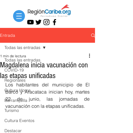
Entrada
Todas las entradas
1 min de lectura
Todas las entradas
Magdalena inicia vacunación con
COVID-19
las etapas unificadas
Regionales
Los habitantes del municipio de El 
Cultura Home
Barco y Aracataca inician hoy, martes 
22 de junio, las jornadas de 
Barranquilla
vacunación con la etapas unificadas. 
Turismo
Cultura Eventos
Destacar