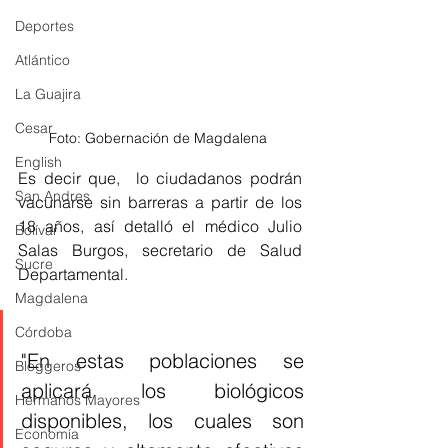
Deportes
Atlántico
La Guajira
Cesar
Foto: Gobernación de Magdalena 
English
Es decir que,  lo ciudadanos podrán 
San Andres
vacunarse sin barreras a partir de los 
18 años, así detalló el médico Julio 
Bolívar
Salas Burgos, secretario de Salud 
Sucre
Departamental. 
Magdalena
Córdoba
"En estas poblaciones se 
Bloggeros
aplicará los biológicos 
Hermanos Mayores
disponibles, los cuales son 
Economía