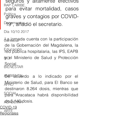
seguros y altamente efectivos 
RAP CARIBE
para evitar mortalidad, casos 
Política
graves y contagios por COVID-
Documentos
19", añadió el secretario. 
Día 10/10 2017
La jornada cuenta con la participación 
Carnaval
de la Gobernación del Magdalena, la 
Educación
red pública hospitalaria, las IPS, EAPB 
y el Ministerio de Salud y Protección 
BID
Social. 
BIENESTAR
AMBIENTAL
De acuerdo a lo indicado por el 
Ministerio de Salud, para El Banco se 
AFRO
destinaron 8.264 dosis, mientras que 
SOCIAL
para Aracataca habrá disponibilidad 
de 5.140 dosis.
ACADEMIA
COVID-19
ARTE
Regionales