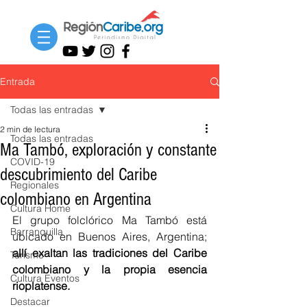
Entrada
Todas las entradas
2 min de lectura
Todas las entradas
Ma Tambó, exploración y constante
COVID-19
descubrimiento del Caribe
Regionales
colombiano en Argentina
Cultura Home
El grupo folclórico Ma Tambó está 
Barranquilla
ubicado en Buenos Aires, Argentina; 
allí exaltan las tradiciones del Caribe 
Turismo
colombiano y la propia esencia 
Cultura Eventos
rioplatense.
Destacar