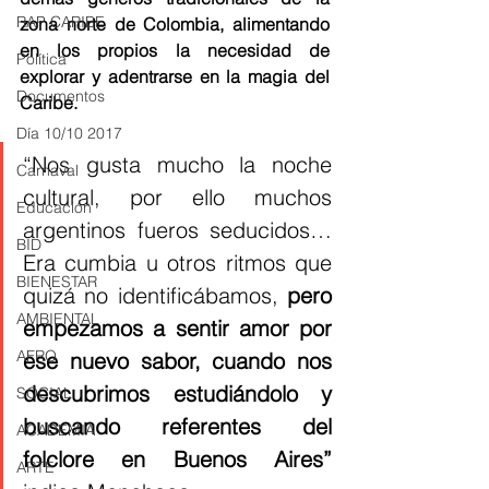
RAP CARIBE
zona norte de Colombia, alimentando 
en los propios la necesidad de 
Política
explorar y adentrarse en la magia del 
Documentos
Caribe. 
Día 10/10 2017
“Nos gusta mucho la noche 
Carnaval
cultural, por ello muchos 
Educación
argentinos fueros seducidos… 
BID
Era cumbia u otros ritmos que 
BIENESTAR
quizá no identificábamos, 
pero 
AMBIENTAL
empezamos a sentir amor por 
AFRO
ese nuevo sabor, cuando nos 
descubrimos estudiándolo y 
SOCIAL
buscando referentes del 
ACADEMIA
folclore en Buenos Aires”
ARTE