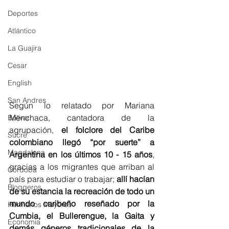
Deportes
Atlántico
La Guajira
Cesar
English
San Andres
Según lo relatado por Mariana 
Menchaca, cantadora de la 
Bolívar
agrupación, 
el folclore del Caribe 
Sucre
colombiano llegó “por suerte” a 
Magdalena
Argentina en los últimos 10 - 15 años
, 
gracias a los migrantes que arriban al 
Córdoba
país para estudiar o trabajar; 
allí hacían 
Bloggeros
de su estancia la recreación de todo un 
mundo caribeño reseñado por la 
Hermanos Mayores
Cumbia, el Bullerengue, la Gaita y 
Economía
demás géneros tradicionales de la 