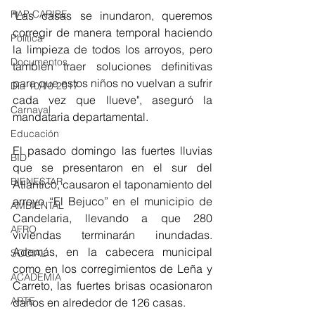
RAP CARIBE
"Las casas se inundaron, queremos 
corregir de manera temporal haciendo 
Política
la limpieza de todos los arroyos, pero 
Documentos
también traer soluciones definitivas 
para que estos niños no vuelvan a sufrir 
Día 10/10 2017
cada vez que llueve", aseguró la 
Carnaval
mandataria departamental.
Educación
El pasado domingo las fuertes lluvias 
BID
que se presentaron en el sur del 
BIENESTAR
Atlántico, causaron el taponamiento del 
arroyo “El Bejuco” en el municipio de 
AMBIENTAL
Candelaria, llevando a que 280 
AFRO
viviendas terminarán inundadas. 
Además, en la cabecera municipal 
SOCIAL
como en los corregimientos de Leña y 
ACADEMIA
Carreto, las fuertes brisas ocasionaron 
ARTE
daños en alrededor de 126 casas. 