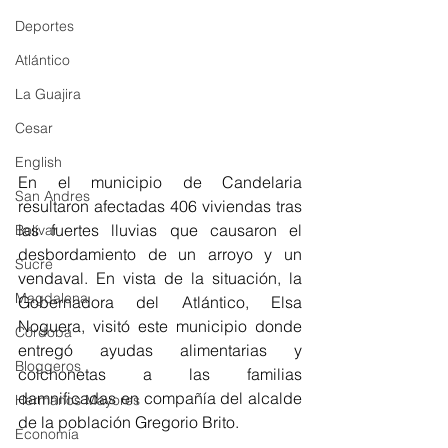
Deportes
Atlántico
La Guajira
Cesar
English
En el municipio de Candelaria 
San Andres
resultaron afectadas 406 viviendas tras 
las fuertes lluvias que causaron el 
Bolívar
desbordamiento de un arroyo y un 
Sucre
vendaval. En vista de la situación, la 
Magdalena
Gobernadora del Atlántico, Elsa 
Noguera, visitó este municipio donde 
Córdoba
entregó ayudas alimentarias y 
Bloggeros
colchonetas a las familias 
damnificadas en compañía del alcalde 
Hermanos Mayores
de la población Gregorio Brito. 
Economía